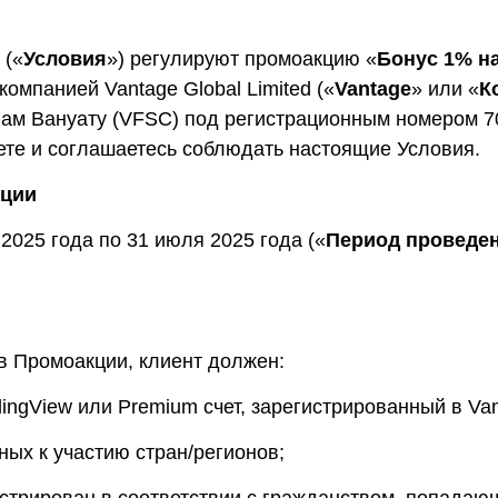
Уведомления
 снятия средств с вашего счета
Торгуйте акциями таких к
TradingView
Оставайтесь в курсе последних
Apple, Tesla и Nvidia
новостей о продуктах
Торгуйте с умом на ведущей мировой
 («
Условия
») регулируют промоакцию «
Акции Австралии
Бонус 1% на
платформе для построения графиков
Торгуйте акциями таких к
компанией Vantage Global Limited («
Vantage
» или «
К
Копитрейдинг
Commonwealth Bank, BHP 
ПОПУЛЯРНОЕ
Копируйте, торгуйте и зарабатывайте в
ам Вануату (VFSC) под регистрационным номером 7
Акции ЕС
одно касание
те и соглашаетесь соблюдать настоящие Условия.
Торгуйте акциями таких к
Heineken, LVMH и Adidas
Демо торговля
Практикуйтесь в торговле и тестируйте
кции
Акции Великобритани
стратегий с помощью виртуальных
Торгуйте акциями таких к
средств
2025 года по 31 июля 2025 года («
Период проведе
AstraZeneca, Unilever и B
Форекс VPS
Безопасный внешний сервер для
бесперебойной торговли
 в Промоакции, клиент должен:
dingView или Premium счет, зарегистрированный в Van
ых к участию стран/регионов;