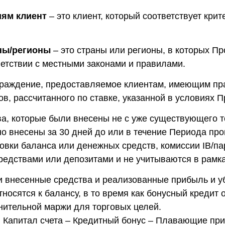
ям клиент
– это клиент, который соответствует кри
ны/регионы
– это страны или регионы, в которых П
ветствии с местными законами и правилами.
граждение, предоставляемое клиентам, имеющим пра
ов, рассчитанного по ставке, указанной в условиях 
ва, которые были внесены не с уже существующего то
но внесены за 30 дней до или в течение Периода пр
овки баланса или денежных средств, комиссии IB/п
редствами или депозитами и не учитываются в рамк
и внесенные средства и реализованные прибыль и уб
осятся к балансу, в то время как бонусный кредит 
нительной маржи для торговых целей.
= Капитал счета – Кредитный бонус – Плавающие при