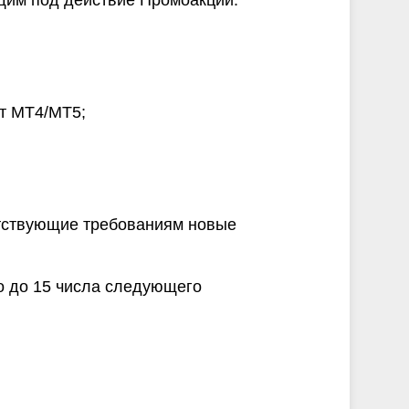
ющим под действие Промоакции.
т MT4/MT5;
етствующие требованиям новые
о до 15 числа следующего