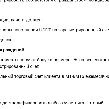
истрирован в соответствии с гражданством, попада
кции, клиент должен:
каналы пополнения USDT на зарегистрированный сче
делок.
аграждений
клиенты получат бонус в размере 1% на все соотв
стрированный счет.
еальный торговый счет клиента в MT4/MT5 ежемесячн
во дисквалифицировать любого участника, который: