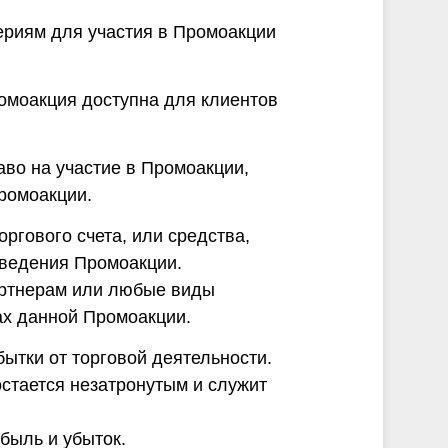
териям для участия в Промоакции
ромоакция доступна для клиентов
во на участие в Промоакции,
Промоакции.
ргового счета, или средства,
оведения Промоакции.
артнерам или любые виды
ах данной Промоакции.
ытки от торговой деятельности.
остается незатронутым и служит
быль и убыток.