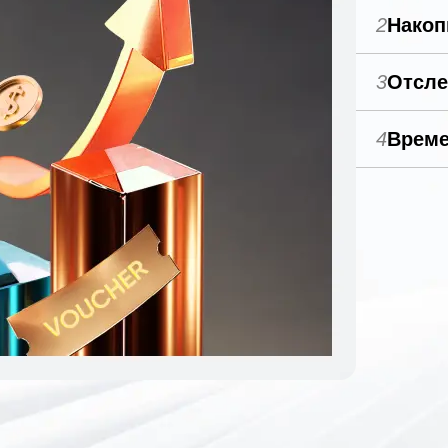
2
Накоп
3
Отсле
4
Време