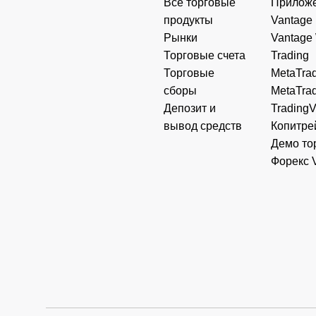
Все торговые
Прилож
продукты
Vantage
Рынки
Vantage
Торговые счета
Trading
Торговые
MetaTrad
сборы
MetaTrad
Депозит и
Trading
вывод средств
Копитре
Демо то
Форекс 