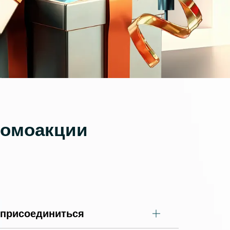
омпаний, как
Зарядитесь торговой энергией
Действуют Условия и положения.
Бонус 0,88% на прибыль
омпаний, как
Внесите депозит и торгуйте, чтобы
и Fortescue
получить бонус до $888 на дневную
прибыль*
Бонус на депозит
омпаний, как
ПОПУЛЯРНОЕ
Откройте больше возможностей с
кредитным бонусом до $30 000*
и
омпаний, как
Кешбэк за CFD на золото 24/7
P
Подключитесь, торгуйте XAUUSD247 и
зарабатывайте кешбэк с
ромоакции
дополнительным бонусом 20% за
торговлю в выходные дни.*
Баллы и бонусы
Получайте по одному баллу за каждые
$10 000 торгового объема по CFD и
обменивайте их на бонусы и призы.*
 присоединиться