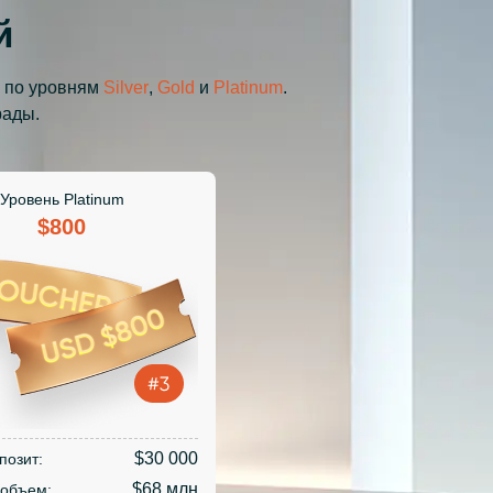
й
 по уровням
Silver
,
Gold
и
Platinum
.
рады.
Уровень Platinum
$800
$30 000
позит:
$68 млн
 объем: