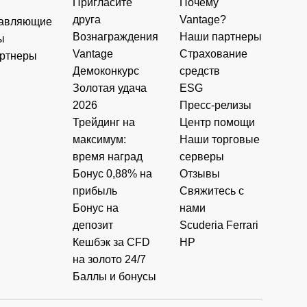
Пригласите
Почему
друга
Vantage?
авляющие
Вознаграждения
Наши партнеры
ы
Vantage
Страхование
ртнеры
Демоконкурс
средств
Золотая удача
ESG
2026
Пресс-релизы
Трейдинг на
Центр помощи
максимум:
Наши торговые
время наград
серверы
Бонус 0,88% на
Отзывы
прибыль
Свяжитесь с
Бонус на
нами
депозит
Scuderia Ferrari
Кешбэк за CFD
HP
на золото 24/7
Баллы и бонусы