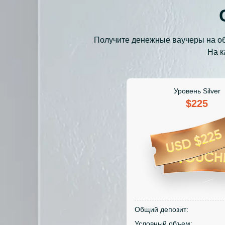
Получите денежные ваучеры на о
На к
Уровень Silver
$225
Общий депозит:
Условный объем: