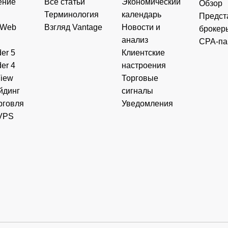
ение
Все статьи
Экономический
Обзор
Терминология
календарь
Предст
 Web
Взгляд Vantage
Новости и
брокер
анализ
CPA-па
er 5
Клиентские
er 4
настроения
View
Торговые
йдинг
сигналы
рговля
Уведомления
VPS