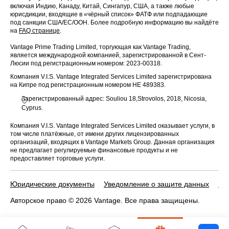
включая Индию, Канаду, Китай, Сингапур, США, а также любые
юрисдикции, входящие в «чёрный список» ФАТФ или подпадающие
под санкции США/ЕС/ООН. Более подробную информацию вы найдёте
на
FAQ странице
.
Vantage Prime Trading Limited, торгующая как Vantage Trading,
является международной компанией, зарегистрированной в Сент-
Люсии под регистрационным номером: 2023-00318.
Компания V.I.S. Vantage Integrated Services Limited зарегистрирована
на Кипре под регистрационным номером HE 489383.
Зарегистрированный адрес: Souliou 18,Strovolos, 2018, Nicosia,
Cyprus.
Компания V.I.S. Vantage Integrated Services Limited оказывает услуги, в
том числе платёжные, от имени других лицензированных
организаций, входящих в Vantage Markets Group. Данная организация
не предлагает регулируемые финансовые продукты и не
предоставляет торговые услуги.
Юридические документы
Уведомление о защите данных
По
Авторское право © 2026 Vantage. Все права защищены.