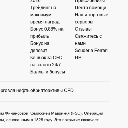
2026
Пресс-релизы
Трейдинг на
Центр помощи
максимум:
Наши торговые
время наград
серверы
Бонус 0,88% на
Отзывы
прибыль
Свяжитесь с
Бонус на
нами
депозит
Scuderia Ferrari
Кешбэк за CFD
HP
на золото 24/7
Баллы и бонусы
орговля нефтью
Криптоактивы CFD
мым Финансовой Комиссией Маврикия (FSC). Операции
м, основанным в 1828 году. Это покрытие включает