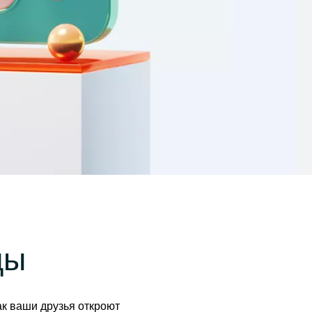
омпаний, как
Зарядитесь торговой энергией
Действуют Условия и положения.
Бонус 0,88% на прибыль
омпаний, как
Внесите депозит и торгуйте, чтобы
и Fortescue
получить бонус до $888 на дневную
прибыль*
Бонус на депозит
омпаний, как
ПОПУЛЯРНОЕ
Откройте больше возможностей с
кредитным бонусом до $30 000*
и
омпаний, как
Кешбэк за CFD на золото 24/7
P
Подключитесь, торгуйте XAUUSD247 и
зарабатывайте кешбэк с
дополнительным бонусом 20% за
торговлю в выходные дни.*
Баллы и бонусы
Получайте по одному баллу за каждые
$10 000 торгового объема по CFD и
обменивайте их на бонусы и призы.*
ды
ак ваши друзья откроют