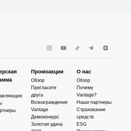
ерская
Промоакции
О нас
амма
Обзор
Обзор
Пригласите
Почему
друга
Vantage?
авляющие
Вознаграждения
Наши партнеры
ы
Vantage
Страхование
ртнеры
Демоконкурс
средств
Золотая удача
ESG