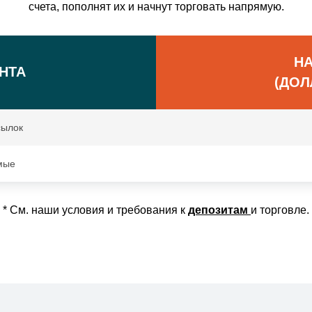
счета, пополнят их и начнут торговать напрямую.
Н
НТА
(ДОЛ
сылок
мые
* См. наши условия и требования к
депозитам
и торговле.