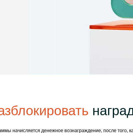
Уведомления
 снятия средств с вашего счета
Торгуйте акциями таких к
TradingView
Оставайтесь в курсе последних
Apple, Tesla и Nvidia
новостей о продуктах
Торгуйте с умом на ведущей мировой
Акции Австралии
платформе для построения графиков
Торгуйте акциями таких к
Копитрейдинг
Commonwealth Bank, BHP 
ПОПУЛЯРНОЕ
Копируйте, торгуйте и зарабатывайте в
Акции ЕС
одно касание
Торгуйте акциями таких к
Heineken, LVMH и Adidas
Демо торговля
Практикуйтесь в торговле и тестируйте
Акции Великобритани
стратегий с помощью виртуальных
Торгуйте акциями таких к
средств
AstraZeneca, Unilever и B
Форекс VPS
Безопасный внешний сервер для
бесперебойной торговли
азблокировать
награ
ммы начисляется денежное вознаграждение, после того, к