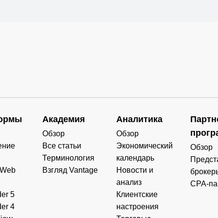
ормы
Академия
Аналитика
Партн
прогр
Обзор
Обзор
ение
Все статьи
Экономический
Обзор
Терминология
календарь
Предст
 Web
Взгляд Vantage
Новости и
брокер
анализ
CPA-па
er 5
Клиентские
er 4
настроения