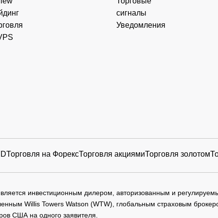
View
Торговые
йдинг
сигналы
рговля
Уведомления
VPS
FD
Торговля на Форекс
Торговля акциями
Торговля золотом
Т
 является инвестиционным дилером, авторизованным и регулируе
нным Willis Towers Watson (WTW), глобальным страховым брокеро
ров США на одного заявителя.