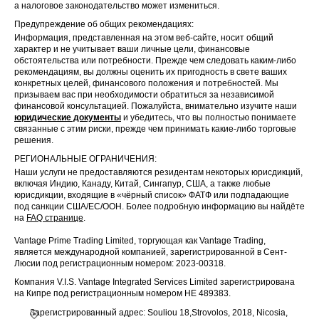
а налоговое законодательство может измениться.
Предупреждение об общих рекомендациях:
Информация, представленная на этом веб-сайте, носит общий
характер и не учитывает ваши личные цели, финансовые
обстоятельства или потребности. Прежде чем следовать каким-либо
рекомендациям, вы должны оценить их пригодность в свете ваших
конкретных целей, финансового положения и потребностей. Мы
призываем вас при необходимости обратиться за независимой
финансовой консультацией. Пожалуйста, внимательно изучите наши
юридические документы
и убедитесь, что вы полностью понимаете
связанные с этим риски, прежде чем принимать какие-либо торговые
решения.
РЕГИОНАЛЬНЫЕ ОГРАНИЧЕНИЯ:
Наши услуги не предоставляются резидентам некоторых юрисдикций,
включая Индию, Канаду, Китай, Сингапур, США, а также любые
юрисдикции, входящие в «чёрный список» ФАТФ или подпадающие
под санкции США/ЕС/ООН. Более подробную информацию вы найдёте
на
FAQ странице
.
Vantage Prime Trading Limited, торгующая как Vantage Trading,
является международной компанией, зарегистрированной в Сент-
Люсии под регистрационным номером: 2023-00318.
Компания V.I.S. Vantage Integrated Services Limited зарегистрирована
на Кипре под регистрационным номером HE 489383.
Зарегистрированный адрес: Souliou 18,Strovolos, 2018, Nicosia,