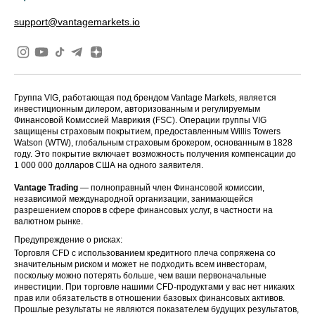
support@vantagemarkets.io
Группа VIG, работающая под брендом Vantage Markets, является
инвестиционным дилером, авторизованным и регулируемым
Финансовой Комиссией Маврикия (FSC). Операции группы VIG
защищены страховым покрытием, предоставленным Willis Towers
Watson (WTW), глобальным страховым брокером, основанным в 1828
году. Это покрытие включает возможность получения компенсации до
1 000 000 долларов США на одного заявителя.
Vantage Trading
— полноправный член Финансовой комиссии,
независимой международной организации, занимающейся
разрешением споров в сфере финансовых услуг, в частности на
валютном рынке.
Предупреждение о рисках:
Торговля CFD с использованием кредитного плеча сопряжена со
значительным риском и может не подходить всем инвесторам,
поскольку можно потерять больше, чем ваши первоначальные
инвестиции. При торговле нашими CFD-продуктами у вас нет никаких
прав или обязательств в отношении базовых финансовых активов.
Прошлые результаты не являются показателем будущих результатов,