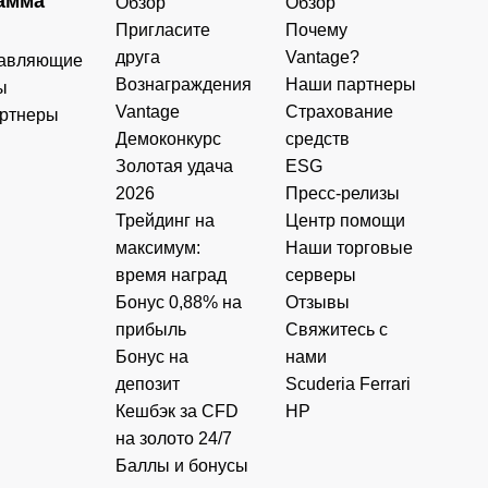
амма
Обзор
Обзор
Пригласите
Почему
друга
Vantage?
авляющие
Вознаграждения
Наши партнеры
ы
Vantage
Страхование
ртнеры
Демоконкурс
средств
Золотая удача
ESG
2026
Пресс-релизы
Трейдинг на
Центр помощи
максимум:
Наши торговые
время наград
серверы
Бонус 0,88% на
Отзывы
прибыль
Свяжитесь с
Бонус на
нами
депозит
Scuderia Ferrari
Кешбэк за CFD
HP
на золото 24/7
Баллы и бонусы