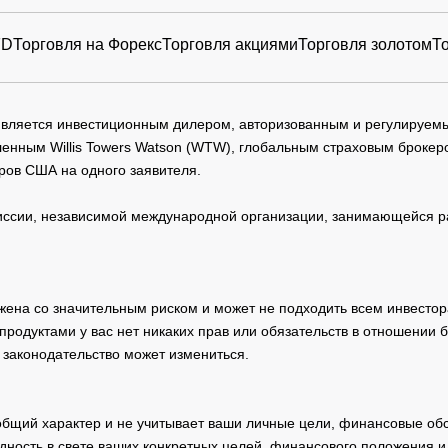
FD
Торговля на Форекс
Торговля акциями
Торговля золотом
Т
 является инвестиционным дилером, авторизованным и регулируе
нным Willis Towers Watson (WTW), глобальным страховым брокеро
ров США на одного заявителя.
сии, независимой международной организации, занимающейся ра
жена со значительным риском и может не подходить всем инвестор
родуктами у вас нет никаких прав или обязательств в отношении 
 законодательство может измениться.
общий характер и не учитывает ваши личные цели, финансовые обс
дность в свете ваших конкретных целей, финансового положения 