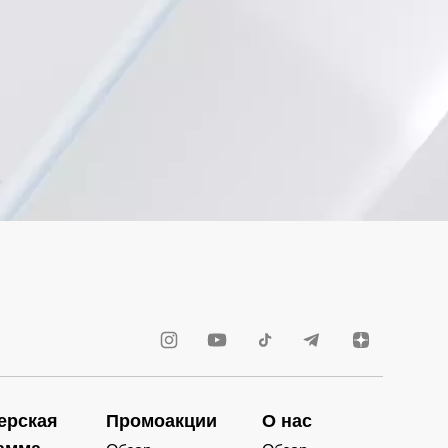
ерская
Промоакции
О нас