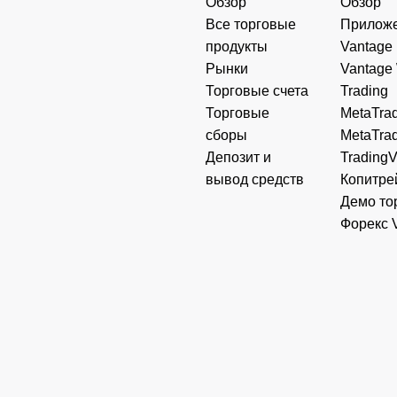
Обзор
Обзор
Все торговые
Прилож
продукты
Vantage
Рынки
Vantage
Торговые счета
Trading
Торговые
MetaTrad
сборы
MetaTrad
Депозит и
Trading
вывод средств
Копитре
Демо то
Форекс 