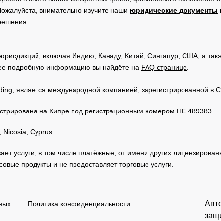
Пожалуйста, внимательно изучите наши
юридические документы
 решения.
юрисдикций, включая Индию, Канаду, Китай, Сингапур, США, а та
ее подробную информацию вы найдёте на
FAQ странице
.
Trading, является международной компанией, зарегистрированной в
регистрирована на Кипре под регистрационным номером HE 489383.
 Nicosia, Cyprus.
зывает услуги, в том числе платёжные, от имени других лицензирова
овые продукты и не предоставляет торговые услуги.
Авто
ных
Политика конфиденциальности
защ