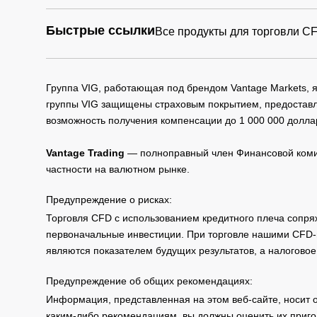
Быстрые ссылки
Все продукты для торговли C
Группа VIG, работающая под брендом Vantage Markets,
группы VIG защищены страховым покрытием, предоставле
возможность получения компенсации до 1 000 000 долла
Vantage Trading
— полноправный член Финансовой комис
частности на валютном рынке.
Предупреждение о рисках:
Торговля CFD с использованием кредитного плеча сопря
первоначальные инвестиции. При торговле нашими CFD-п
являются показателем будущих результатов, а налоговое
Предупреждение об общих рекомендациях:
Информация, представленная на этом веб-сайте, носит 
каким-либо рекомендациям, вы должны оценить их приго