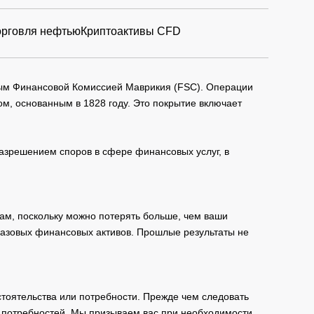
орговля нефтью
Криптоактивы CFD
мым Финансовой Комиссией Маврикия (FSC). Операции
м, основанным в 1828 году. Это покрытие включает
зрешением споров в сфере финансовых услуг, в
ам, поскольку можно потерять больше, чем ваши
базовых финансовых активов. Прошлые результаты не
тоятельства или потребности. Прежде чем следовать
и потребностей. Мы призываем вас при необходимости