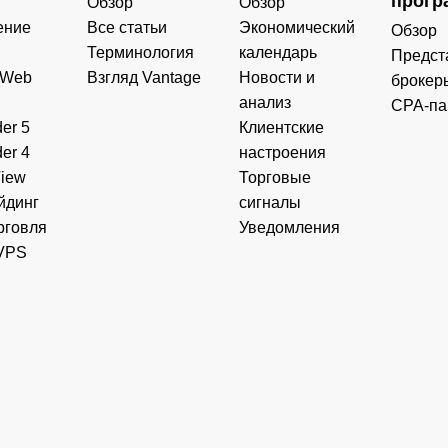
прогр
Обзор
Обзор
ение
Все статьи
Экономический
Обзор
Терминология
календарь
Предст
 Web
Взгляд Vantage
Новости и
брокер
анализ
CPA-па
er 5
Клиентские
er 4
настроения
View
Торговые
йдинг
сигналы
рговля
Уведомления
VPS