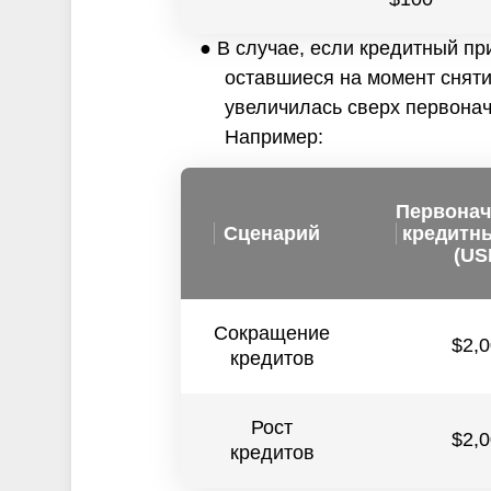
● В случае, если кредитный пр
оставшиеся на момент сняти
увеличилась сверх первона
Например:
Первона
Сценарий
кредитн
(US
Сокращение
$2,
кредитов
Рост
$2,
кредитов