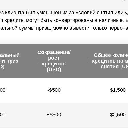
из клиента был уменьшен из-за условий снятия или 
я кредиты могут быть конвертированы в наличные. 
чальной суммы приза, можно вывести только первон
Сокращение/
чальный
Общее колич
рост
ый приз
кредитов на 
кредитов
D)
снятия (U
(USD)
000
-$500
$1,500
000
+$500
$2,500