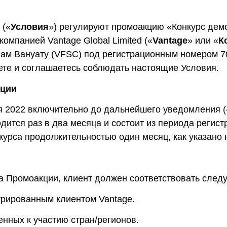
Уведомления
 снятия средств с вашего счета
Торгуйте акциями таких к
TradingView
Оставайтесь в курсе последних
Apple, Tesla и Nvidia
новостей о продуктах
Торгуйте с умом на ведущей мировой
 («
Условия
») регулируют промоакцию «Конкурс дем
Акции Австралии
платформе для построения графиков
Торгуйте акциями таких к
компанией Vantage Global Limited («
Vantage
» или «
К
Копитрейдинг
Commonwealth Bank, BHP 
ПОПУЛЯРНОЕ
Копируйте, торгуйте и зарабатывайте в
ам Вануату (VFSC) под регистрационным номером 7
Акции ЕС
одно касание
те и соглашаетесь соблюдать настоящие Условия.
Торгуйте акциями таких к
Heineken, LVMH и Adidas
Демо торговля
Практикуйтесь в торговле и тестируйте
кции
Акции Великобритани
стратегий с помощью виртуальных
Торгуйте акциями таких к
средств
я 2022 включительно до дальнейшего уведомления (
AstraZeneca, Unilever и B
Форекс VPS
одится раз в два месяца и состоит из периода реги
Безопасный внешний сервер для
бесперебойной торговли
урса продолжительностью один месяц, как указано н
е а Промоакции, клиент должен соответствовать сле
трированным клиентом Vantage.
нных к участию стран/регионов.