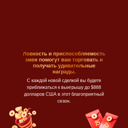
Откройте реальный счет
Зарегистрируйтесь
Присоединяйтесь к акции через Личный кабинет
Создайте реальный торговый счет Vantage и
примите участие в акции через Личный кабинет
или приложение Vantage.
или приложение Vantage.
2
Ловкость и приспособляемость
2
змеи помогут вам торговать и
получать удивительные
награды.
С каждой новой сделкой вы будете
приближаться к выигрышу до $888
долларов США в этот благоприятный
сезон.
Внесите депозит
Внесите депозит
Пополните свой счет минимум на $200
Пополните свой счет минимум на $200
долларов США.