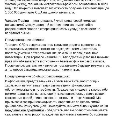
Watson (WTW), глобальным страховым брокером, основанным в 1828
году. Это покрытие включает возможность получения компенсации до
1 000 000 долларов США на одного заявителя.
Vantage Trading
— полноправный член Финансовой комиссии,
независимой международной организации, занимающейся
разрешением споров в сфере финансовых услуг, в частности на
валютном рынке.
Предупреждение о рисках:
Торговля CFD с использованием кредитного плеча сопряжена со
значительным риском и может не подходить всем инвесторам,
поскольку можно потерять больше, чем ваши первоначальные
инвестиции. При торговле нашими CFD-продуктами у вас нет никаких
прав или обязательств в отношении базовых финансовых активов.
Прошлые результаты не являются показателем будущих результатов,
а налоговое законодательство может измениться.
Предупреждение об общих рекомендациях:
Информация, представленная на этом веб-сайте, носит общий
характер и не учитывает ваши личные цели, финансовые
обстоятельства или потребности. Прежде чем следовать каким-либо
рекомендациям, вы должны оценить их пригодность в свете ваших
конкретных целей, финансового положения и потребностей. Мы
призываем вас при необходимости обратиться за независимой
финансовой консультацией. Пожалуйста, внимательно изучите наши
юридические документы
и убедитесь, что вы полностью понимаете
связанные с этим риски, прежде чем принимать какие-либо торговые