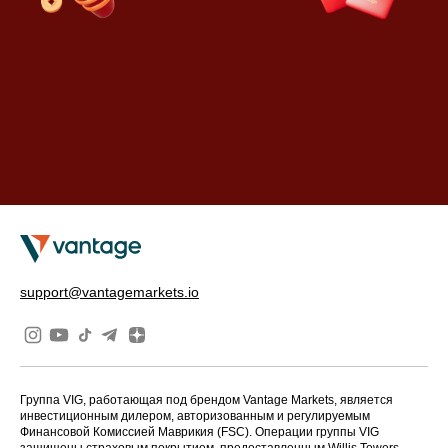
долларов США.
3
3
Торгуйте, чтобы заработать билеты
Торгуйте, чтобы заработать билеты
Получите один счастливый билет за каждые
support@vantagemarkets.io
Получите один счастливый билет за каждые
$200 000 долларов США условного объема
$200 000 долларов США условного объема
торгов.
торгов.
Группа VIG, работающая под брендом Vantage Markets, является
РЕАЛЬНЫЙ
инвестиционным дилером, авторизованным и регулируемым
Финансовой Комиссией Маврикия (FSC). Операции группы VIG
защищены страховым покрытием, предоставленным Willis Towers