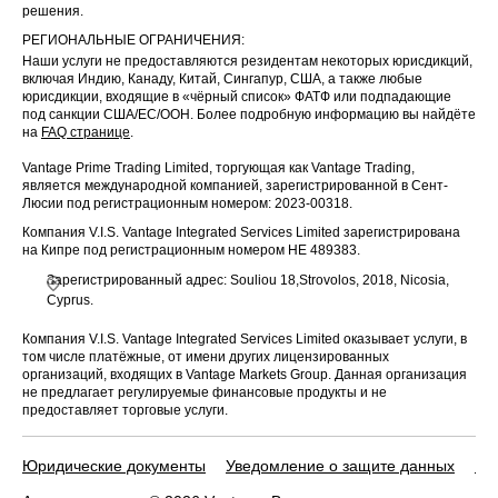
решения.
РЕГИОНАЛЬНЫЕ ОГРАНИЧЕНИЯ:
Наши услуги не предоставляются резидентам некоторых юрисдикций,
включая Индию, Канаду, Китай, Сингапур, США, а также любые
юрисдикции, входящие в «чёрный список» ФАТФ или подпадающие
под санкции США/ЕС/ООН. Более подробную информацию вы найдёте
на
FAQ странице
.
Vantage Prime Trading Limited, торгующая как Vantage Trading,
является международной компанией, зарегистрированной в Сент-
Люсии под регистрационным номером: 2023-00318.
Компания V.I.S. Vantage Integrated Services Limited зарегистрирована
на Кипре под регистрационным номером HE 489383.
Зарегистрированный адрес: Souliou 18,Strovolos, 2018, Nicosia,
Cyprus.
Компания V.I.S. Vantage Integrated Services Limited оказывает услуги, в
том числе платёжные, от имени других лицензированных
организаций, входящих в Vantage Markets Group. Данная организация
не предлагает регулируемые финансовые продукты и не
предоставляет торговые услуги.
Юридические документы
Уведомление о защите данных
По