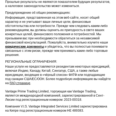
Прошлые результаты не являются показателем будущих результатов,
а налоговое законодательство может измениться.
Предупреждение об общих рекомендациях:
Информация, представленная на этом веб-сайте, носит общий
характер и не учитывает ваши личные цели, финансовые
обстоятельства или потребности. Прежде чем следовать каким-либо
рекомендациям, вы должны оценить их пригодность в свете ваших
конкретных целей, финансового положения и потребностей. Мы
призываем вас при необходимости обратиться за независимой
финансовой консультацией. Пожалуйста, внимательно изучите наши
юридические документы
и убедитесь, что вы полностью понимаете
связанные с этим риски, прежде чем принимать какие-либо торговые
решения.
РЕГИОНАЛЬНЫЕ ОГРАНИЧЕНИЯ:
Наши услуги не предоставляются резидентам некоторых юрисдикций,
включая Индию, Канаду, Китай, Сингапур, США, а также любые
юрисдикции, входящие в «чёрный список» ФАТФ или подпадающие
под санкции США/ЕС/ООН. Более подробную информацию вы найдёте
на
FAQ странице
.
Vantage Prime Trading Limited, торгующая как Vantage Trading,
является международной компанией, зарегистрированной в Сент-
Люсии под регистрационным номером: 2023-00318.
Компания V.I.S. Vantage Integrated Services Limited зарегистрирована
на Кипре под регистрационным номером HE 489383.