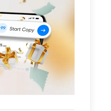
омпаний, как
омпаний, как
и Fortescue
омпаний, как
и
омпаний, как
P