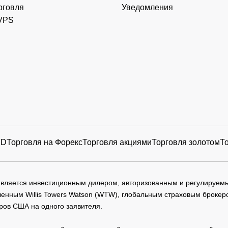
рговля
Уведомления
VPS
FD
Торговля на Форекс
Торговля акциями
Торговля золотом
Т
 является инвестиционным дилером, авторизованным и регулируе
нным Willis Towers Watson (WTW), глобальным страховым брокеро
ров США на одного заявителя.