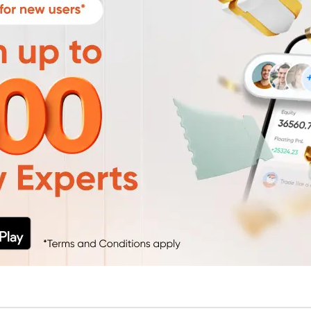
Уведомления
 снятия средств с вашего счета
Торгуйте акциями таких к
TradingView
Оставайтесь в курсе последних
Apple, Tesla и Nvidia
новостей о продуктах
Торгуйте с умом на ведущей мировой
Акции Австралии
платформе для построения графиков
Торгуйте акциями таких к
Копитрейдинг
Commonwealth Bank, BHP 
ПОПУЛЯРНОЕ
Копируйте, торгуйте и зарабатывайте в
Акции ЕС
одно касание
Торгуйте акциями таких к
Heineken, LVMH и Adidas
Демо торговля
Практикуйтесь в торговле и тестируйте
Акции Великобритани
стратегий с помощью виртуальных
Торгуйте акциями таких к
средств
AstraZeneca, Unilever и B
Форекс VPS
Безопасный внешний сервер для
бесперебойной торговли