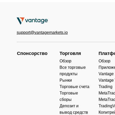
support@vantagemarkets.io
Спонсорство
Торговля
Платф
Обзор
Обзор
Все торговые
Прилож
продукты
Vantage
Рынки
Vantage
Торговые счета
Trading
Торговые
MetaTrad
сборы
MetaTrad
Депозит и
Trading
вывод средств
Копитре