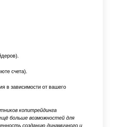
йдеров).
юте счета).
я в зависимости от вашего
стников копитрейдинга
ещё больше возможностей для
енность созданию динамичного и