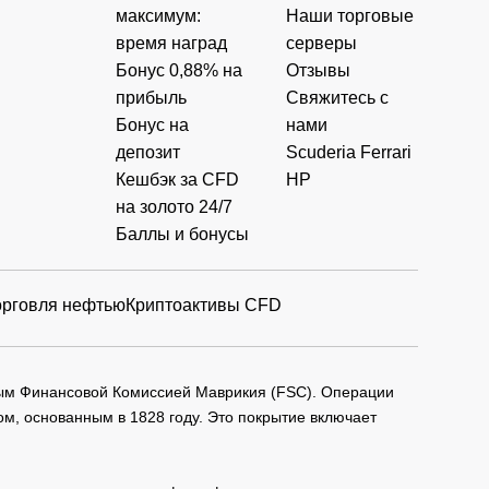
максимум:
Наши торговые
время наград
серверы
Бонус 0,88% на
Отзывы
прибыль
Свяжитесь с
Бонус на
нами
депозит
Scuderia Ferrari
Кешбэк за CFD
HP
на золото 24/7
Баллы и бонусы
орговля нефтью
Криптоактивы CFD
мым Финансовой Комиссией Маврикия (FSC). Операции
м, основанным в 1828 году. Это покрытие включает