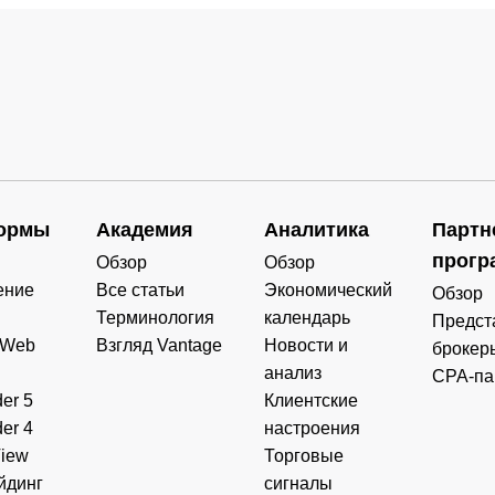
ормы
Академия
Аналитика
Партн
прогр
Обзор
Обзор
ение
Все статьи
Экономический
Обзор
Терминология
календарь
Предст
 Web
Взгляд Vantage
Новости и
брокер
анализ
CPA-па
er 5
Клиентские
er 4
настроения
View
Торговые
йдинг
сигналы