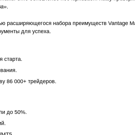
ва»
.
ью расширяющегося набора преимуществ Vantage Ma
ументы для успеха.
 старта.
вания.
ву 86 000+ трейдеров.
ли до 50%.
ий.
/MT5.