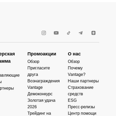
ерская
Промоакции
О нас
амма
Обзор
Обзор
Пригласите
Почему
друга
Vantage?
авляющие
Вознаграждения
Наши партнеры
ы
Vantage
Страхование
ртнеры
Демоконкурс
средств
Золотая удача
ESG
2026
Пресс-релизы
Трейдинг на
Центр помощи