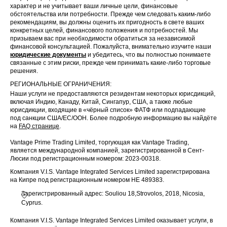
характер и не учитывает ваши личные цели, финансовые
обстоятельства или потребности. Прежде чем следовать каким-либо
рекомендациям, вы должны оценить их пригодность в свете ваших
конкретных целей, финансового положения и потребностей. Мы
призываем вас при необходимости обратиться за независимой
финансовой консультацией. Пожалуйста, внимательно изучите наши
юридические документы
и убедитесь, что вы полностью понимаете
связанные с этим риски, прежде чем принимать какие-либо торговые
решения.
РЕГИОНАЛЬНЫЕ ОГРАНИЧЕНИЯ:
Наши услуги не предоставляются резидентам некоторых юрисдикций,
включая Индию, Канаду, Китай, Сингапур, США, а также любые
юрисдикции, входящие в «чёрный список» ФАТФ или подпадающие
под санкции США/ЕС/ООН. Более подробную информацию вы найдёте
на
FAQ странице
.
Vantage Prime Trading Limited, торгующая как Vantage Trading,
является международной компанией, зарегистрированной в Сент-
Люсии под регистрационным номером: 2023-00318.
Компания V.I.S. Vantage Integrated Services Limited зарегистрирована
на Кипре под регистрационным номером HE 489383.
Зарегистрированный адрес: Souliou 18,Strovolos, 2018, Nicosia,
Cyprus.
Компания V.I.S. Vantage Integrated Services Limited оказывает услуги, в