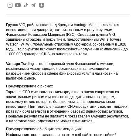
Группа VIG, работающая под брендом Vantage Markets, является
инвестиционным дилером, авторизованным и регулируемым
Финансовой Комиссией Маврикия (FSC). Операции группы VIG
защищены страховым покрытием, предоставленным Willis Towers
Watson (WTW), глобальным страховым брокером, основанным в 1828
году. Это покрытие включает возможность получения компенсации до
1 000 000 долларов США на одного заявителя.
Vantage Trading
— полноправный член Финансовой комиссии,
независимой международной организации, занимающейся
разрешением споров в сфере финансовых услуг, в частности на
валютном рынке.
Предупреждение о рисках:
Торговля CFD с использованием кредитного плеча сопряжена со
значительным риском и может не подходить всем инвесторам,
поскольку можно потерять больше, чем ваши первоначальные
инвестиции. При торговле нашими CFD-продуктами у вас нет никаких
прав или обязательств в отношении базовых финансовых активов.
Прошлые результаты не являются показателем будущих результатов,
а налоговое законодательство может измениться.
Предупреждение об общих рекомендациях:
Информация, представленная на этом веб-сайте, носит общий