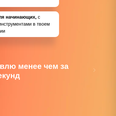
ля начинающих,
с
инструментами в твоем
ии
влю менее чем за
екунд