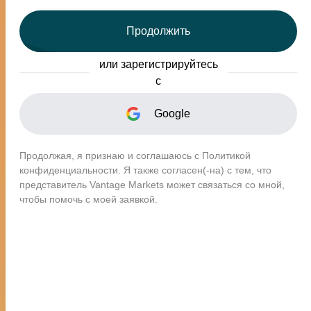
Продолжить
Лучшие в своем классе -
или зарегистрируйтесь
Лучши
Социальный копитрейдинг
с
Google
Продолжая, я признаю и соглашаюсь с Политикой
конфиденциальности. Я также согласен(-на) с тем, что
Всемирно признанны
представитель Vantage Markets может связаться со мной,
чтобы помочь с моей заявкой.