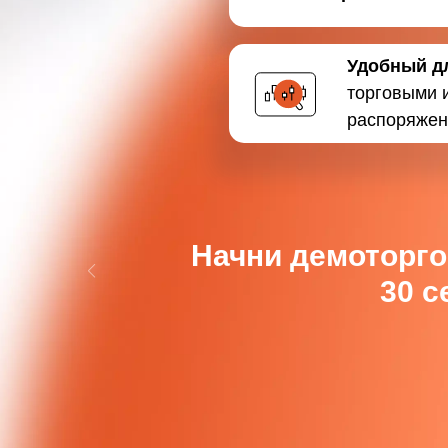
Удобный д
торговыми 
распоряжен
Начни демоторго
30 с