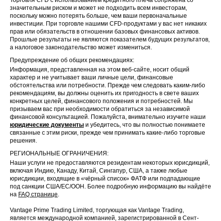
значительным риском и может не подходить всем инвесторам,
поскольку можно потерять больше, чем ваши первоначальные
инвестиции. При торговле нашими CFD-продуктами у вас нет никаких
прав или обязательств в отношении базовых финансовых активов.
Прошлые результаты не являются показателем будущих результатов,
а налоговое законодательство может измениться.
Предупреждение об общих рекомендациях:
Информация, представленная на этом веб-сайте, носит общий
характер и не учитывает ваши личные цели, финансовые
обстоятельства или потребности. Прежде чем следовать каким-либо
рекомендациям, вы должны оценить их пригодность в свете ваших
конкретных целей, финансового положения и потребностей. Мы
призываем вас при необходимости обратиться за независимой
финансовой консультацией. Пожалуйста, внимательно изучите наши
юридические документы
и убедитесь, что вы полностью понимаете
связанные с этим риски, прежде чем принимать какие-либо торговые
решения.
РЕГИОНАЛЬНЫЕ ОГРАНИЧЕНИЯ:
Наши услуги не предоставляются резидентам некоторых юрисдикций,
включая Индию, Канаду, Китай, Сингапур, США, а также любые
юрисдикции, входящие в «чёрный список» ФАТФ или подпадающие
под санкции США/ЕС/ООН. Более подробную информацию вы найдёте
на
FAQ странице
.
Vantage Prime Trading Limited, торгующая как Vantage Trading,
является международной компанией, зарегистрированной в Сент-