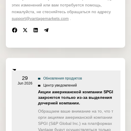
Open positions
1/25
этих изменений или вам потребуется помощь,
пожалуйста, не стесняйтесь обращаться по адресу
Live
Stop loss / take profit
1/25
support@vantagemarkets.com
.
Pending orders*
Pending orders*
Demo
Open positions
29
Обновления продуктов
Jun 2026
Центр уведомлений
Акции американской компании SPGI
закроются только из-за выделения
дочерней компании.
Обращаем ваше внимание на то, что т
орги акциями американской компании
SPGI (S&P Global Inc.) на платформах
Vantage будут осуществляться только