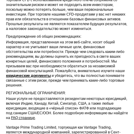
значительным риском и может не подходить всем инвесторам,
поскольку можно потерять больше, чем ваши первоначальные
инвестиции. При торговле нашими CFD-продуктами у вас нет никаких
прав или обязательств в отношении базовых финансовых активов.
Прошлые результаты не являются показателем будущих результатов,
а налоговое законодательство может измениться.
Предупреждение об общих рекомендациях:
Информация, представленная на этом веб-сайте, носит общий
характер и не учитывает ваши личные цели, финансовые
обстоятельства или потребности. Прежде чем следовать каким-либо
рекомендациям, вы должны оценить их пригодность в свете ваших
конкретных целей, финансового положения и потребностей. Мы
призываем вас при необходимости обратиться за независимой
финансовой консультацией. Пожалуйста, внимательно изучите наши
юридические документы
и убедитесь, что вы полностью понимаете
связанные с этим риски, прежде чем принимать какие-либо торговые
решения.
РЕГИОНАЛЬНЫЕ ОГРАНИЧЕНИЯ:
Наши услуги не предоставляются резидентам некоторых юрисдикций,
включая Индию, Канаду, Китай, Сингапур, США, а также любые
юрисдикции, входящие в «чёрный список» ФАТФ или подпадающие
под санкции США/ЕС/ООН. Более подробную информацию вы найдёте
на
FAQ странице
.
Vantage Prime Trading Limited, торгующая как Vantage Trading,
является международной компанией, зарегистрированной в Сент-