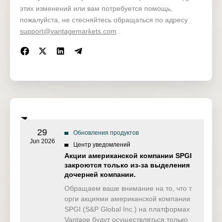
Open positions
1/25
этих изменений или вам потребуется помощь,
пожалуйста, не стесняйтесь обращаться по адресу
Live
Stop loss / take profit
1/25
support@vantagemarkets.com
.
Pending orders*
Pending orders*
Demo
Open positions
29
Обновления продуктов
Jun 2026
Центр уведомлений
Акции американской компании SPGI
закроются только из-за выделения
дочерней компании.
Обращаем ваше внимание на то, что т
орги акциями американской компании
SPGI (S&P Global Inc.) на платформах
Vantage будут осуществляться только