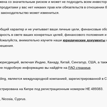
жена со значительным риском и может не подходить всем инвестор
родуктами у вас нет никаких прав или обязательств в отношении 
 законодательство может измениться.
общий характер и не учитывает ваши личные цели, финансовые обс
дность в свете ваших конкретных целей, финансового положения 
Пожалуйста, внимательно изучите наши
юридические документы
 решения.
юрисдикций, включая Индию, Канаду, Китай, Сингапур, США, а та
ее подробную информацию вы найдёте на
FAQ странице
.
Trading, является международной компанией, зарегистрированной в
регистрирована на Кипре под регистрационным номером HE 489383.
 Nicosia, Cyprus.