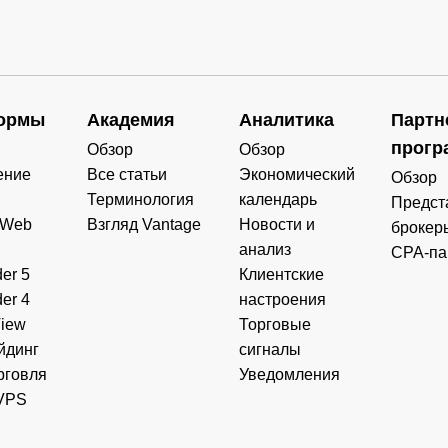
ормы
Академия
Аналитика
Партн
прогр
Обзор
Обзор
ение
Все статьи
Экономический
Обзор
Терминология
календарь
Предст
 Web
Взгляд Vantage
Новости и
брокер
анализ
CPA-па
er 5
Клиентские
er 4
настроения
View
Торговые
йдинг
сигналы
рговля
Уведомления
VPS