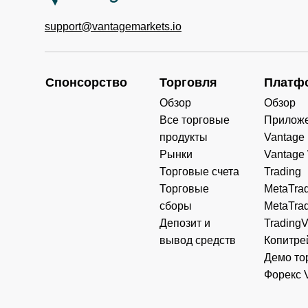
support@vantagemarkets.io
Спонсорство
Торговля
Платф
Обзор
Обзор
Все торговые
Прилож
продукты
Vantage
Рынки
Vantage
Торговые счета
Trading
Торговые
MetaTrad
сборы
MetaTrad
Депозит и
Trading
вывод средств
Копитре
Демо то
Форекс 