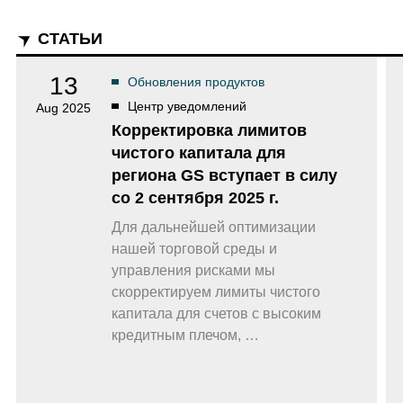
Уведомления
 снятия средств с вашего счета
Торгуйте акциями таких к
TradingView
Оставайтесь в курсе последних
Apple, Tesla и Nvidia
новостей о продуктах
Торгуйте с умом на ведущей мировой
СТАТЬИ
Акции Австралии
платформе для построения графиков
Торгуйте акциями таких к
Копитрейдинг
Commonwealth Bank, BHP 
ПОПУЛЯРНОЕ
13
Обновления продуктов
Копируйте, торгуйте и зарабатывайте в
Акции ЕС
Центр уведомлений
Aug 2025
одно касание
Торгуйте акциями таких к
Корректировка лимитов
Heineken, LVMH и Adidas
Демо торговля
чистого капитала для
Практикуйтесь в торговле и тестируйте
Акции Великобритани
стратегий с помощью виртуальных
региона GS вступает в силу
Торгуйте акциями таких к
средств
AstraZeneca, Unilever и B
со 2 сентября 2025 г.
Форекс VPS
Безопасный внешний сервер для
Для дальнейшей оптимизации
бесперебойной торговли
нашей торговой среды и
управления рисками мы
скорректируем лимиты чистого
капитала для счетов с высоким
кредитным плечом, …