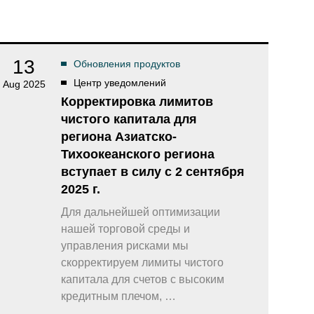
омпаний, как
Зарядитесь торговой энергией
Действуют Условия и положения.
Бонус 0,88% на прибыль
омпаний, как
Внесите депозит и торгуйте, чтобы
и Fortescue
получить бонус до $888 на дневную
13
Обновления продуктов
прибыль*
Центр уведомлений
Aug 2025
Бонус на депозит
омпаний, как
ПОПУЛЯРНОЕ
Корректировка лимитов
Откройте больше возможностей с
кредитным бонусом до $30 000*
чистого капитала для
и
региона Азиатско-
омпаний, как
Кешбэк за CFD на золото 24/7
P
Подключитесь, торгуйте XAUUSD247 и
Тихоокеанского региона
зарабатывайте кешбэк с
вступает в силу с 2 сентября
дополнительным бонусом 20% за
торговлю в выходные дни.*
2025 г.
Баллы и бонусы
Для дальнейшей оптимизации
Получайте по одному баллу за каждые
нашей торговой среды и
$10 000 торгового объема по CFD и
обменивайте их на бонусы и призы.*
управления рисками мы
скорректируем лимиты чистого
капитала для счетов с высоким
кредитным плечом, …