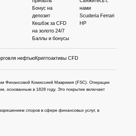
прибыль
Свяжитесь с
Бонус на
нами
депозит
Scuderia Ferrari
Кешбэк за CFD
HP
на золото 24/7
Баллы и бонусы
орговля нефтью
Криптоактивы CFD
мым Финансовой Комиссией Маврикия (FSC). Операции
м, основанным в 1828 году. Это покрытие включает
зрешением споров в сфере финансовых услуг, в