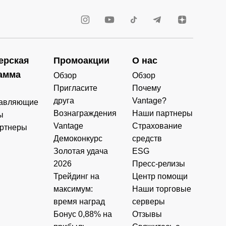
ерская
Промоакции
О нас
амма
Обзор
Обзор
Пригласите
Почему
друга
Vantage?
авляющие
Вознаграждения
Наши партнеры
ы
Vantage
Страхование
ртнеры
Демоконкурс
средств
Золотая удача
ESG
2026
Пресс-релизы
Трейдинг на
Центр помощи
максимум:
Наши торговые
время наград
серверы
Бонус 0,88% на
Отзывы