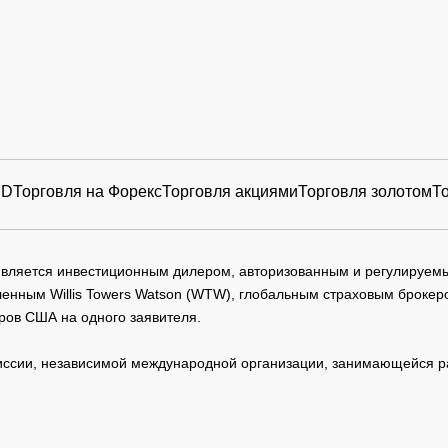
FD
Торговля на Форекс
Торговля акциями
Торговля золотом
Т
 является инвестиционным дилером, авторизованным и регулируе
нным Willis Towers Watson (WTW), глобальным страховым брокеро
ров США на одного заявителя.
сии, независимой международной организации, занимающейся ра