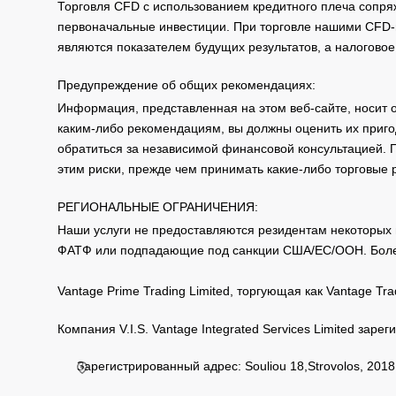
Торговля CFD с использованием кредитного плеча сопря
первоначальные инвестиции. При торговле нашими CFD-п
являются показателем будущих результатов, а налоговое
Предупреждение об общих рекомендациях:
Информация, представленная на этом веб-сайте, носит 
каким-либо рекомендациям, вы должны оценить их приго
обратиться за независимой финансовой консультацией. 
этим риски, прежде чем принимать какие-либо торговые
РЕГИОНАЛЬНЫЕ ОГРАНИЧЕНИЯ:
Наши услуги не предоставляются резидентам некоторых 
ФАТФ или подпадающие под санкции США/ЕС/ООН. Бол
Vantage Prime Trading Limited, торгующая как Vantage 
Компания V.I.S. Vantage Integrated Services Limited за
Зарегистрированный адрес: Souliou 18,Strovolos, 2018,