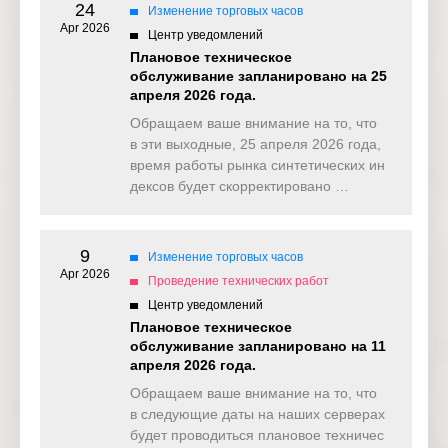
NAS100
Normal
Normal
24
20:00
Изменение торговых часов
Apr 2026
Центр уведомлений
Early Closed
Плановое техническое
NAS100ft
Normal
Normal
20:00
обслуживание запланировано на 25
апреля 2026 года.
Early Closed
US2000
Normal
Normal
Обращаем ваше внимание на то, что
20:00
в эти выходные, 25 апреля 2026 года,
время работы рынка синтетических ин
Early Closed
Nikkei225
Normal
Normal
20:00
дексов будет скорректировано …
Early Closed
JPN225ft
Normal
Normal
20:00
9
Изменение торговых часов
Apr 2026
UK100
Normal
Normal
Normal
Проведение технических работ
Центр уведомлений
UK100ft
Normal
Normal
Normal
Плановое техническое
обслуживание запланировано на 11
GER40
Normal
Normal
Normal
апреля 2026 года.
Обращаем ваше внимание на то, что
GER40ft
Normal
Normal
Normal
в следующие даты на наших серверах
будет проводиться плановое техничес
Early Closed