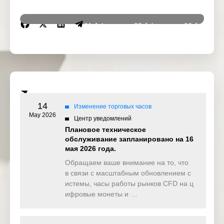
01 July
03 July
06 July
GMT+3
2026
2026
2026
Special
Administrati
Independen
Independen
ve Region
ce Day
ce Day
Establishme
nt Day
14
Изменение торговых часов
Early Closed
DJ30
Normal
Normal
May 2026
20:00
Центр уведомлений
Плановое техническое
Early Closed
обслуживание запланировано на 16
DJ30ft
Normal
Normal
20:00
мая 2026 года.
Обращаем ваше внимание на то, что
Early Closed
SP500
Normal
Normal
20:00
в связи с масштабным обновлением с
истемы, часы работы рынков CFD на ц
Early Closed
ифровые монеты и …
SP500ft
Normal
Normal
20:00
Early Closed