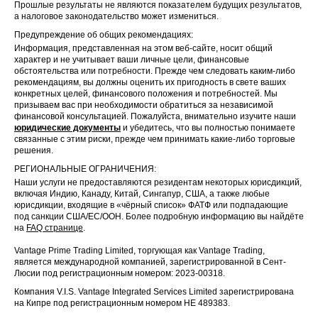
Early Closed
Прошлые результаты не являются показателем будущих результатов,
SILVER
Normal
Normal
20:00
а налоговое законодательство может измениться.
Предупреждение об общих рекомендациях:
Early Closed
XPDUSD
Normal
Normal
Информация, представленная на этом веб-сайте, носит общий
20:00
характер и не учитывает ваши личные цели, финансовые
обстоятельства или потребности. Прежде чем следовать каким-либо
Early Closed
рекомендациям, вы должны оценить их пригодность в свете ваших
XPTUSD
Normal
Normal
20:00
конкретных целей, финансового положения и потребностей. Мы
призываем вас при необходимости обратиться за независимой
финансовой консультацией. Пожалуйста, внимательно изучите наши
Early Closed
UKOUSD
Normal
Normal
юридические документы
и убедитесь, что вы полностью понимаете
20:30
связанные с этим риски, прежде чем принимать какие-либо торговые
решения.
Early Closed
UKOUSDft
Normal
Normal
РЕГИОНАЛЬНЫЕ ОГРАНИЧЕНИЯ:
20:30
Наши услуги не предоставляются резидентам некоторых юрисдикций,
включая Индию, Канаду, Китай, Сингапур, США, а также любые
Early Closed
юрисдикции, входящие в «чёрный список» ФАТФ или подпадающие
USOUSD
Normal
Normal
20:00
под санкции США/ЕС/ООН. Более подробную информацию вы найдёте
на
FAQ странице
.
Early Closed
CL-OIL
Normal
Normal
Vantage Prime Trading Limited, торгующая как Vantage Trading,
20:00
является международной компанией, зарегистрированной в Сент-
Люсии под регистрационным номером: 2023-00318.
Early Closed
NG
Normal
Normal
Компания V.I.S. Vantage Integrated Services Limited зарегистрирована
20:00
на Кипре под регистрационным номером HE 489383.