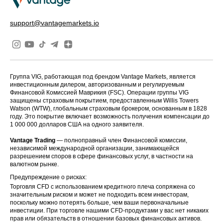
Early Closed
VIX
Normal
Normal
18:30
support@vantagemarkets.io
SA40
Normal
Normal
Normal
TWINDEX
Normal
Normal
Normal
SGP20
Normal
Normal
Normal
Группа VIG, работающая под брендом Vantage Markets, является
инвестиционным дилером, авторизованным и регулируемым
BVSPX
Normal
Normal
Normal
Финансовой Комиссией Маврикия (FSC). Операции группы VIG
защищены страховым покрытием, предоставленным Willis Towers
Watson (WTW), глобальным страховым брокером, основанным в 1828
HKTECH
Closed
Normal
Normal
году. Это покрытие включает возможность получения компенсации до
1 000 000 долларов США на одного заявителя.
CHINAH
Closed
Normal
Normal
Vantage Trading
— полноправный член Финансовой комиссии,
независимой международной организации, занимающейся
NETH25
Normal
Normal
Normal
разрешением споров в сфере финансовых услуг, в частности на
валютном рынке.
SWI20
Normal
Normal
Normal
Предупреждение о рисках:
Торговля CFD с использованием кредитного плеча сопряжена со
Early Closed
значительным риском и может не подходить всем инвесторам,
GOLD
Normal
Normal
20:00
поскольку можно потерять больше, чем ваши первоначальные
инвестиции. При торговле нашими CFD-продуктами у вас нет никаких
прав или обязательств в отношении базовых финансовых активов.