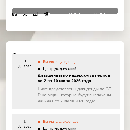
Instrumen
9 Feb
10 Feb
11 Feb
12 Fe
ts
2026
2026
2026
2026
DJ30
1.601
14.468
0.000
0.00
(USD)
SPI200
0.000
0.000
0.161
1.51
(AUD)
2
Выплата дивидендов
HK50
Jul 2026
0.000
0.000
0.000
0.00
Центр уведомлений
(HKD)
Дивиденды по индексам за период
со 2 по 10 июля 2026 года
Nikkei225
0.000
0.000
0.000
0.00
(JPN)
Ниже представлены дивиденды по CF
D на акции, которые будут выплачены
SP500
0.652
0.395
0.194
0.57
начиная со 2 июля 2026 года:
(USD)
UK100
0.000
0.000
0.000
0.07
(GBP)
1
Выплата дивидендов
Jul 2026
Центр уведомлений