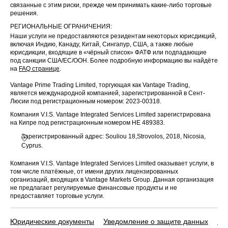
связанные с этим риски, прежде чем принимать какие-либо торговые
решения.
РЕГИОНАЛЬНЫЕ ОГРАНИЧЕНИЯ:
Наши услуги не предоставляются резидентам некоторых юрисдикций,
включая Индию, Канаду, Китай, Сингапур, США, а также любые
юрисдикции, входящие в «чёрный список» ФАТФ или подпадающие
под санкции США/ЕС/ООН. Более подробную информацию вы найдёте
на
FAQ странице
.
Vantage Prime Trading Limited, торгующая как Vantage Trading,
является международной компанией, зарегистрированной в Сент-
Люсии под регистрационным номером: 2023-00318.
Компания V.I.S. Vantage Integrated Services Limited зарегистрирована
на Кипре под регистрационным номером HE 489383.
Зарегистрированный адрес: Souliou 18,Strovolos, 2018, Nicosia,
Cyprus.
Компания V.I.S. Vantage Integrated Services Limited оказывает услуги, в
том числе платёжные, от имени других лицензированных
организаций, входящих в Vantage Markets Group. Данная организация
не предлагает регулируемые финансовые продукты и не
предоставляет торговые услуги.
Юридические документы
Уведомление о защите данных
По