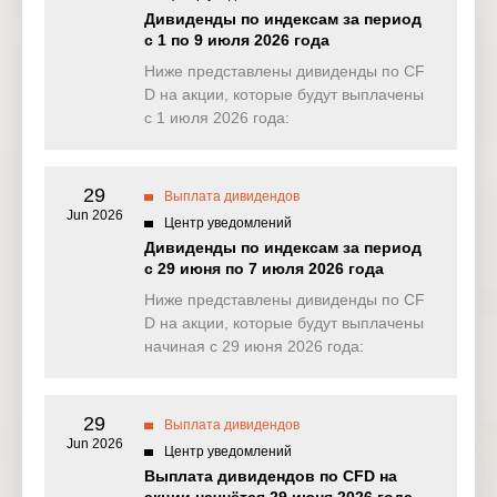
NAS100
1.882
0.910
0.234
0.00
Дивиденды по индексам за период
(USD)
с 1 по 9 июля 2026 года
EU50
Ниже представлены дивиденды по CF
0.857
0.000
0.000
0.00
(EUR)
D на акции, которые будут выплачены
с 1 июля 2026 года:
FRA40
0.000
0.000
0.000
0.00
(EUR)
29
ES35
Выплата дивидендов
0.000
0.000
0.000
0.00
(EUR)
Jun 2026
Центр уведомлений
Дивиденды по индексам за период
CHINA50
2.673
0.000
0.000
3.88
с 29 июня по 7 июля 2026 года
(USD)
Ниже представлены дивиденды по CF
US2000
D на акции, которые будут выплачены
0.100
0.152
0.067
0.03
(USD)
начиная с 29 июня 2026 года:
SA40
0.000
0.000
0.000
0.00
(ZAR)
29
Выплата дивидендов
Jun 2026
SGP20
Центр уведомлений
0.000
0.000
0.010
0.35
(SGD)
Выплата дивидендов по CFD на