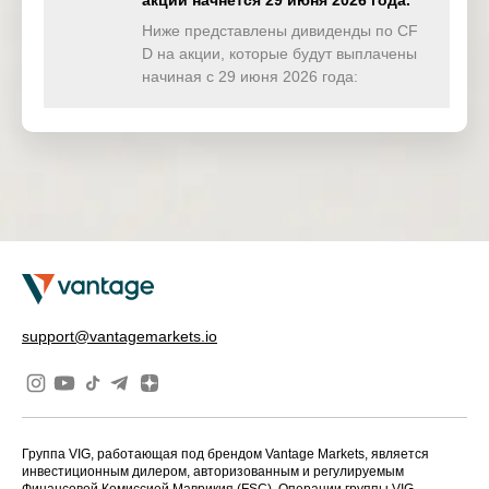
акции начнётся 29 июня 2026 года.
TWINDEX
0.000
0.000
0.000
0.00
(USD)
Ниже представлены дивиденды по CF
D на акции, которые будут выплачены
HKTECH
начиная с 29 июня 2026 года:
0.000
0.000
0.000
0.00
(HKD)
CHINAH
0.000
0.000
0.000
0.00
(HKD)
IND50
3.228
0.000
0.000
0.00
(USD)
SWI20
0.000
0.000
0.000
0.00
(CHF)
NETH25
0.256
0.000
0.000
0.00
support@vantagemarkets.io
(EUR)
Группа VIG, работающая под брендом Vantage Markets, является
инвестиционным дилером, авторизованным и регулируемым
Финансовой Комиссией Маврикия (FSC). Операции группы VIG