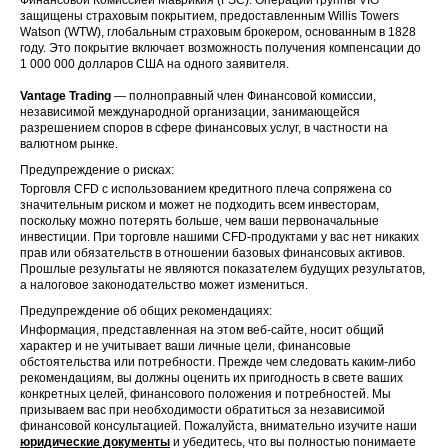
защищены страховым покрытием, предоставленным Willis Towers
Watson (WTW), глобальным страховым брокером, основанным в 1828
году. Это покрытие включает возможность получения компенсации до
1 000 000 долларов США на одного заявителя.
Vantage Trading
— полноправный член Финансовой комиссии,
независимой международной организации, занимающейся
разрешением споров в сфере финансовых услуг, в частности на
валютном рынке.
Предупреждение о рисках:
Торговля CFD с использованием кредитного плеча сопряжена со
значительным риском и может не подходить всем инвесторам,
поскольку можно потерять больше, чем ваши первоначальные
инвестиции. При торговле нашими CFD-продуктами у вас нет никаких
прав или обязательств в отношении базовых финансовых активов.
Прошлые результаты не являются показателем будущих результатов,
а налоговое законодательство может измениться.
Предупреждение об общих рекомендациях:
Информация, представленная на этом веб-сайте, носит общий
характер и не учитывает ваши личные цели, финансовые
обстоятельства или потребности. Прежде чем следовать каким-либо
рекомендациям, вы должны оценить их пригодность в свете ваших
конкретных целей, финансового положения и потребностей. Мы
призываем вас при необходимости обратиться за независимой
финансовой консультацией. Пожалуйста, внимательно изучите наши
юридические документы
и убедитесь, что вы полностью понимаете