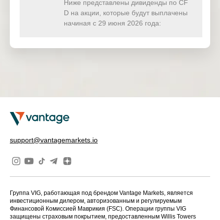
(USD)
Ниже представлены дивиденды по CF
D на акции, которые будут выплачены
HKTECH(
начиная с 29 июня 2026 года:
0.000
0.000
0.000
0.00
HKD)
CHINAH(
0.000
0.000
0.000
0.00
HKD)
IND50(US
0.000
0.000
0.000
0.00
D)
SWI20(CH
3.230
10.094
0.000
0.00
F)
NETH25(
0.000
0.562
0.000
0.00
support@vantagemarkets.io
EUR)
Группа VIG, работающая под брендом Vantage Markets, является
инвестиционным дилером, авторизованным и регулируемым
Финансовой Комиссией Маврикия (FSC). Операции группы VIG
защищены страховым покрытием, предоставленным Willis Towers