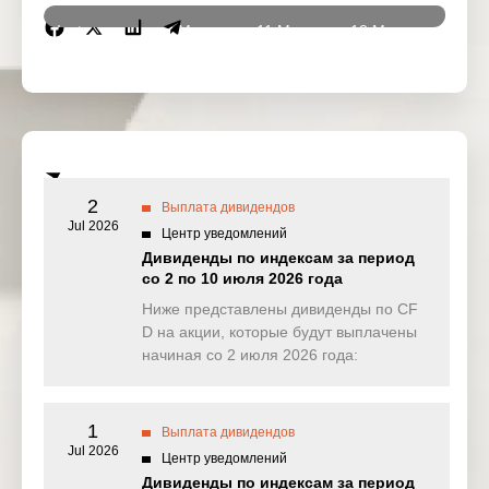
Instrumen
8 May
11 May
12 May
13 Ma
ts
2026
2026
2026
2026
DJ30
11.929
1.662
4.125
0.00
(USD)
SPI200
8.664
8.229
0.000
0.28
(AUD)
2
Выплата дивидендов
HK50
Jul 2026
0.000
0.000
1.407
8.53
Центр уведомлений
(HKD)
Дивиденды по индексам за период
со 2 по 10 июля 2026 года
Nikkei225
0.000
0.000
0.000
0.00
(JPN)
Ниже представлены дивиденды по CF
D на акции, которые будут выплачены
SP500
1.103
0.684
0.259
0.28
начиная со 2 июля 2026 года:
(USD)
UK100
0.000
0.000
0.000
0.00
(GBP)
1
Выплата дивидендов
Jul 2026
Центр уведомлений
NAS100
2.302
1.918
0.000
0.81
Дивиденды по индексам за период
(USD)