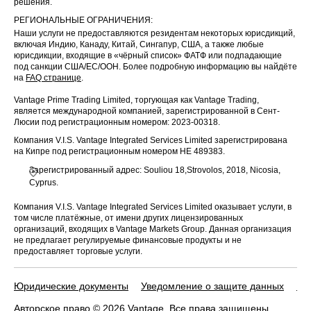
решения.
РЕГИОНАЛЬНЫЕ ОГРАНИЧЕНИЯ:
Наши услуги не предоставляются резидентам некоторых юрисдикций,
включая Индию, Канаду, Китай, Сингапур, США, а также любые
юрисдикции, входящие в «чёрный список» ФАТФ или подпадающие
под санкции США/ЕС/ООН. Более подробную информацию вы найдёте
на
FAQ странице
.
Vantage Prime Trading Limited, торгующая как Vantage Trading,
является международной компанией, зарегистрированной в Сент-
Люсии под регистрационным номером: 2023-00318.
Компания V.I.S. Vantage Integrated Services Limited зарегистрирована
на Кипре под регистрационным номером HE 489383.
Зарегистрированный адрес: Souliou 18,Strovolos, 2018, Nicosia,
Cyprus.
Компания V.I.S. Vantage Integrated Services Limited оказывает услуги, в
том числе платёжные, от имени других лицензированных
организаций, входящих в Vantage Markets Group. Данная организация
не предлагает регулируемые финансовые продукты и не
предоставляет торговые услуги.
Юридические документы
Уведомление о защите данных
По
Авторское право © 2026 Vantage. Все права защищены.