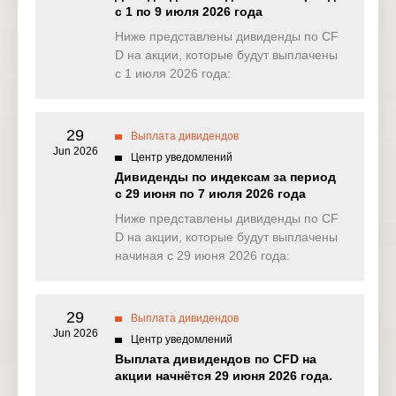
с 1 по 9 июля 2026 года
EU50
Ниже представлены дивиденды по CF
9.806
9.115
0.000
0.74
(EUR)
D на акции, которые будут выплачены
с 1 июля 2026 года:
FRA40
1.894
34.488
0.244
0.00
(EUR)
29
ES35
Выплата дивидендов
0.000
4.456
0.000
0.00
(EUR)
Jun 2026
Центр уведомлений
Дивиденды по индексам за период
CHINA50(
0.473
0.000
1.069
17.95
с 29 июня по 7 июля 2026 года
USD)
Ниже представлены дивиденды по CF
US2000(U
D на акции, которые будут выплачены
0.115
0.200
0.106
0.09
SD)
начиная с 29 июня 2026 года:
SA40(ZAR
0.000
0.000
0.000
0.00
)
29
Выплата дивидендов
Jun 2026
SGP20(S
Центр уведомлений
0.000
1.708
0.000
0.00
GD)
Выплата дивидендов по CFD на
акции начнётся 29 июня 2026 года.
TWINDEX
0.000
0.000
0.000
0.00