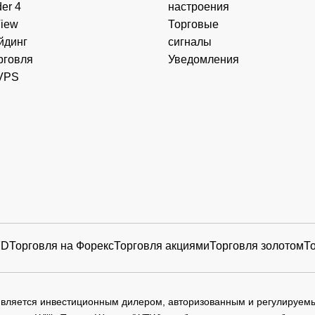
er 4
настроения
View
Торговые
йдинг
сигналы
рговля
Уведомления
VPS
FD
Торговля на Форекс
Торговля акциями
Торговля золотом
Т
 является инвестиционным дилером, авторизованным и регулируе