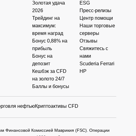
Золотая удача
ESG
2026
Пресс-релизы
Трейдинг на
Центр помощи
максимум:
Наши торговые
время наград
серверы
Бонус 0,88% на
Отзывы
прибыль
Свяжитесь с
Бонус на
нами
депозит
Scuderia Ferrari
Кешбэк за CFD
HP
на золото 24/7
Баллы и бонусы
орговля нефтью
Криптоактивы CFD
мым Финансовой Комиссией Маврикия (FSC). Операции