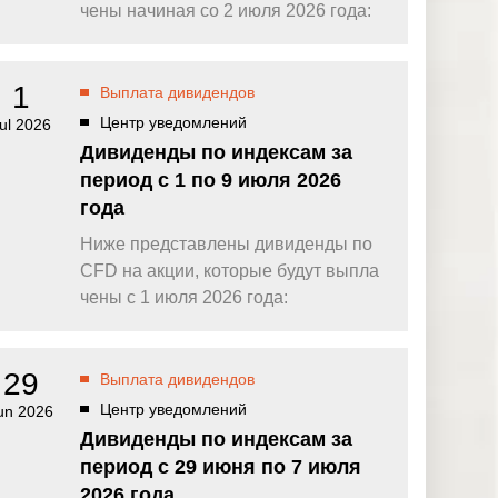
омпаний, как
Зарядитесь торговой энергией
чены начиная со 2 июля 2026 года:
Действуют Условия и положения.
Бонус 0,88% на прибыль
омпаний, как
Внесите депозит и торгуйте, чтобы
1
Выплата дивидендов
и Fortescue
получить бонус до $888 на дневную
прибыль*
Центр уведомлений
ul 2026
Бонус на депозит
омпаний, как
Дивиденды по индексам за
ПОПУЛЯРНОЕ
Откройте больше возможностей с
период с 1 по 9 июля 2026
кредитным бонусом до $30 000*
и
года
омпаний, как
Кешбэк за CFD на золото 24/7
P
Подключитесь, торгуйте XAUUSD247 и
Ниже представлены дивиденды по
зарабатывайте кешбэк с
CFD на акции, которые будут выпла
дополнительным бонусом 20% за
торговлю в выходные дни.*
чены с 1 июля 2026 года:
Баллы и бонусы
Получайте по одному баллу за каждые
$10 000 торгового объема по CFD и
29
Выплата дивидендов
обменивайте их на бонусы и призы.*
Центр уведомлений
un 2026
Дивиденды по индексам за
период с 29 июня по 7 июля
2026 года