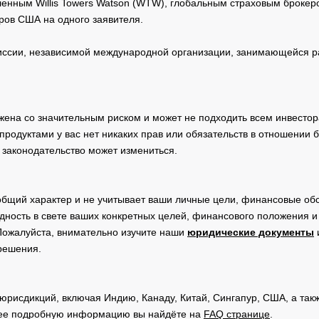
нным Willis Towers Watson (WTW), глобальным страховым брокеро
ров США на одного заявителя.
сии, независимой международной организации, занимающейся ра
жена со значительным риском и может не подходить всем инвестор
родуктами у вас нет никаких прав или обязательств в отношении 
 законодательство может измениться.
общий характер и не учитывает ваши личные цели, финансовые обс
дность в свете ваших конкретных целей, финансового положения 
Пожалуйста, внимательно изучите наши
юридические документы
 решения.
юрисдикций, включая Индию, Канаду, Китай, Сингапур, США, а та
ее подробную информацию вы найдёте на
FAQ странице
.