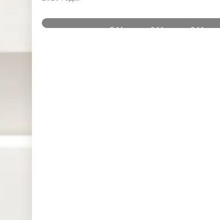
и
5 Mar
6 Mar
9 Mar
Instruments
2026
2026
2026
DJ30 (USD)
0.000
0.000
13.606
SPI200
33.583
0.492
0.475
(AUD)
HK50 (HKD)
1.586
0.000
0.000
Nikkei225
0.000
0.000
0.000
(JPN)
SP500 (USD)
0.251
0.947
0.656
UK100 (GBP)
8.158
0.000
0.000
NAS100
1.744
3.707
1.356
(USD)