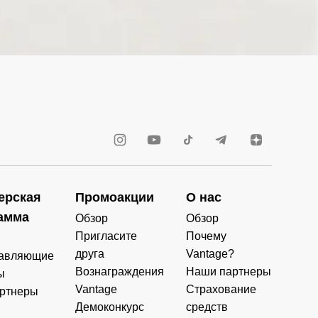
ерская
Промоакции
О нас
амма
Обзор
Обзор
Пригласите
Почему
друга
Vantage?
авляющие
Вознаграждения
Наши партнеры
ы
Vantage
Страхование
ртнеры
Демоконкурс
средств