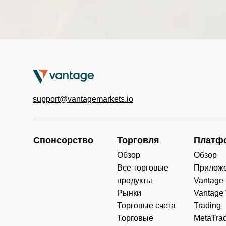
HKTECH
0.000
0.000
0.000
(HKD)
CHINAH
0.000
0.000
0.000
(HKD)
IND50 (USD)
0.000
1.798
0.000
support@vantagemarkets.io
SWI20 (CHF)
0.000
0.000
0.000
NETH25
0.000
0.000
0.000
(EUR)
Спонсорство
Торговля
Платф
Обзор
Обзор
Все торговые
Прилож
продукты
Vantage
Рынки
Vantage
Торговые счета
Trading
Торговые
MetaTrad