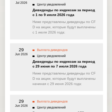
Jul 2026
Центр уведомлений
NAS100
0.227
0.994
1.592
2.25
Дивиденды по индексам за период
(USD)
с 1 по 9 июля 2026 года
EU50
Ниже представлены дивиденды по CF
0.000
2.602
0.000
4.92
(EUR)
D на акции, которые будут выплачены
с 1 июля 2026 года:
FRA40
0.000
7.815
0.000
0.00
(EUR)
29
ES35
Выплата дивидендов
2.737
2.744
0.000
0.00
(EUR)
Jun 2026
Центр уведомлений
Дивиденды по индексам за период
CHINA50
0.000
0.000
0.000
0.00
с 29 июня по 7 июля 2026 года
(USD)
Ниже представлены дивиденды по CF
US2000
D на акции, которые будут выплачены
0.150
1.068
0.124
0.12
(USD)
начиная с 29 июня 2026 года:
SA40
0.000
201.243
0.000
0.00
(ZAR)
29
Выплата дивидендов
Jun 2026
SGP20
Центр уведомлений
0.000
0.123
0.000
0.00
(SGD)