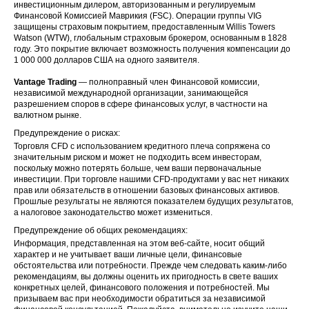
инвестиционным дилером, авторизованным и регулируемым
Финансовой Комиссией Маврикия (FSC). Операции группы VIG
защищены страховым покрытием, предоставленным Willis Towers
Watson (WTW), глобальным страховым брокером, основанным в 1828
году. Это покрытие включает возможность получения компенсации до
1 000 000 долларов США на одного заявителя.
Vantage Trading
— полноправный член Финансовой комиссии,
независимой международной организации, занимающейся
разрешением споров в сфере финансовых услуг, в частности на
валютном рынке.
Предупреждение о рисках:
Торговля CFD с использованием кредитного плеча сопряжена со
значительным риском и может не подходить всем инвесторам,
поскольку можно потерять больше, чем ваши первоначальные
инвестиции. При торговле нашими CFD-продуктами у вас нет никаких
прав или обязательств в отношении базовых финансовых активов.
Прошлые результаты не являются показателем будущих результатов,
а налоговое законодательство может измениться.
Предупреждение об общих рекомендациях:
Информация, представленная на этом веб-сайте, носит общий
характер и не учитывает ваши личные цели, финансовые
обстоятельства или потребности. Прежде чем следовать каким-либо
рекомендациям, вы должны оценить их пригодность в свете ваших
конкретных целей, финансового положения и потребностей. Мы
призываем вас при необходимости обратиться за независимой