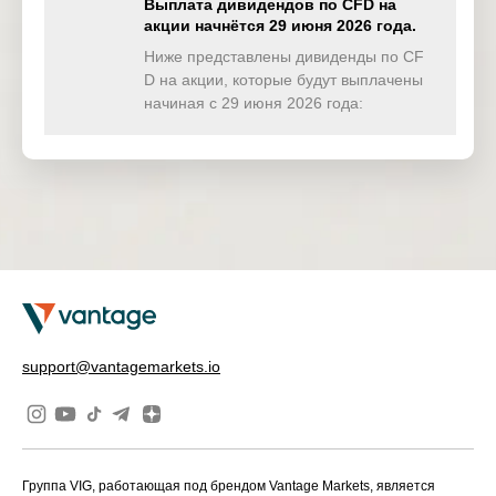
Выплата дивидендов по CFD на
акции начнётся 29 июня 2026 года.
TWINDEX
0.000
0.000
0.000
0.04
(USD)
Ниже представлены дивиденды по CF
D на акции, которые будут выплачены
HKTECH
начиная с 29 июня 2026 года:
0.000
0.000
0.083
0.00
(HKD)
CHINAH
0.000
0.000
0.000
0.00
(HKD)
IND50
0.000
0.000
0.000
0.00
(USD)
SWI20
0.000
0.000
0.000
0.00
(CHF)
NETH25
0.000
0.000
0.000
0.00
support@vantagemarkets.io
(EUR)
Группа VIG, работающая под брендом Vantage Markets, является