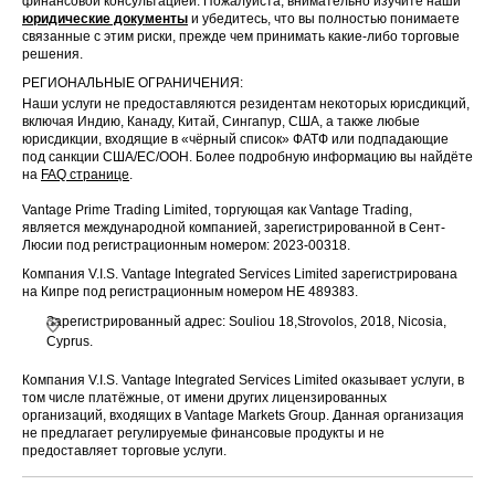
финансовой консультацией. Пожалуйста, внимательно изучите наши
юридические документы
и убедитесь, что вы полностью понимаете
связанные с этим риски, прежде чем принимать какие-либо торговые
решения.
РЕГИОНАЛЬНЫЕ ОГРАНИЧЕНИЯ:
Наши услуги не предоставляются резидентам некоторых юрисдикций,
включая Индию, Канаду, Китай, Сингапур, США, а также любые
юрисдикции, входящие в «чёрный список» ФАТФ или подпадающие
под санкции США/ЕС/ООН. Более подробную информацию вы найдёте
на
FAQ странице
.
Vantage Prime Trading Limited, торгующая как Vantage Trading,
является международной компанией, зарегистрированной в Сент-
Люсии под регистрационным номером: 2023-00318.
Компания V.I.S. Vantage Integrated Services Limited зарегистрирована
на Кипре под регистрационным номером HE 489383.
Зарегистрированный адрес: Souliou 18,Strovolos, 2018, Nicosia,
Cyprus.
Компания V.I.S. Vantage Integrated Services Limited оказывает услуги, в
том числе платёжные, от имени других лицензированных
организаций, входящих в Vantage Markets Group. Данная организация
не предлагает регулируемые финансовые продукты и не
предоставляет торговые услуги.