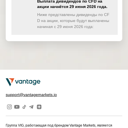
Выплата дивидендов по CFD на
акции начнётся 29 июня 2026 года.
TWINDEX
0.000
0.000
0.000
0.00
(USD)
Ниже представлены дивиденды по CF
D на акции, которые будут выплачены
HKTECH(
начиная с 29 июня 2026 года:
0.000
0.000
0.000
0.00
HKD)
CHINAH(
0.000
0.000
0.000
0.00
HKD)
IND50(US
0.000
0.000
0.000
0.00
D)
SWI20(CH
0.000
0.000
0.000
0.00
F)
NETH25(
0.000
0.261
0.000
0.00
support@vantagemarkets.io
EUR)
Группа VIG, работающая под брендом Vantage Markets, является