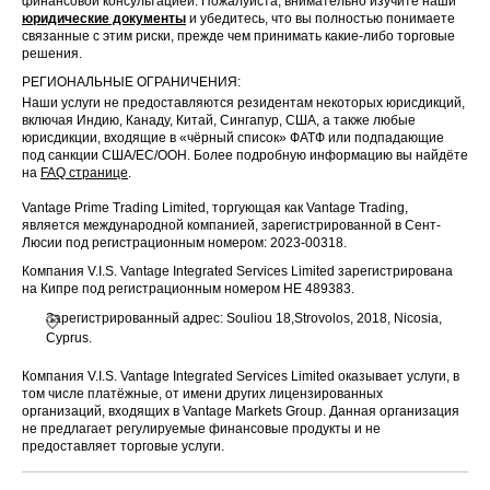
финансовой консультацией. Пожалуйста, внимательно изучите наши
юридические документы
и убедитесь, что вы полностью понимаете
связанные с этим риски, прежде чем принимать какие-либо торговые
решения.
РЕГИОНАЛЬНЫЕ ОГРАНИЧЕНИЯ:
Наши услуги не предоставляются резидентам некоторых юрисдикций,
включая Индию, Канаду, Китай, Сингапур, США, а также любые
юрисдикции, входящие в «чёрный список» ФАТФ или подпадающие
под санкции США/ЕС/ООН. Более подробную информацию вы найдёте
на
FAQ странице
.
Vantage Prime Trading Limited, торгующая как Vantage Trading,
является международной компанией, зарегистрированной в Сент-
Люсии под регистрационным номером: 2023-00318.
Компания V.I.S. Vantage Integrated Services Limited зарегистрирована
на Кипре под регистрационным номером HE 489383.
Зарегистрированный адрес: Souliou 18,Strovolos, 2018, Nicosia,
Cyprus.
Компания V.I.S. Vantage Integrated Services Limited оказывает услуги, в
том числе платёжные, от имени других лицензированных
организаций, входящих в Vantage Markets Group. Данная организация
не предлагает регулируемые финансовые продукты и не
предоставляет торговые услуги.