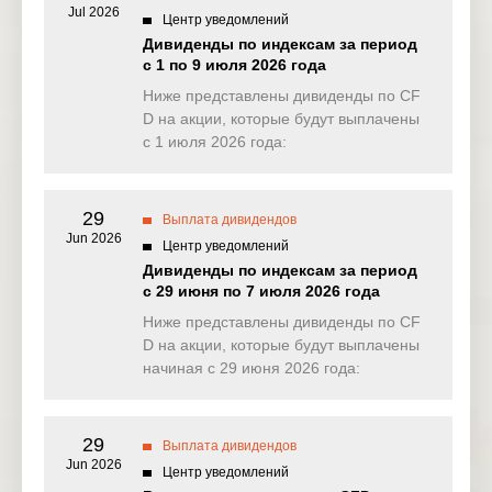
Jul 2026
Центр уведомлений
NAS100
0.000
0.000
0.872
0.00
Дивиденды по индексам за период
(USD)
с 1 по 9 июля 2026 года
EU50
Ниже представлены дивиденды по CF
3.783
6.955
0.000
4.82
(EUR)
D на акции, которые будут выплачены
с 1 июля 2026 года:
FRA40
7.737
11.043
0.000
6.52
(EUR)
29
ES35
Выплата дивидендов
32.235
36.174
0.000
0.00
(EUR)
Jun 2026
Центр уведомлений
Дивиденды по индексам за период
CHINA50(
2.076
0.826
0.000
0.00
с 29 июня по 7 июля 2026 года
USD)
Ниже представлены дивиденды по CF
US2000(U
D на акции, которые будут выплачены
0.025
0.138
0.032
0.11
SD)
начиная с 29 июня 2026 года:
SA40(ZAR
0.000
0.000
0.000
0.00
)
29
Выплата дивидендов
Jun 2026
SGP20(S
Центр уведомлений
0.190
0.000
0.000
0.27
GD)