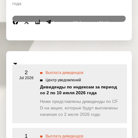
года:
Instrumen
29 Apr
30 Apr
01 May
04 Ma
ts
2026
2026
2026
2026
DJ30
0.000
0.000
0.000
0.00
(USD)
SPI200
0.000
0.000
0.000
0.43
(AUD)
2
Выплата дивидендов
HK50
Jul 2026
0.000
0.000
0.000
25.39
Центр уведомлений
(HKD)
Дивиденды по индексам за период
со 2 по 10 июля 2026 года
Nikkei225
0.000
0.000
0.000
0.00
(JPN)
Ниже представлены дивиденды по CF
D на акции, которые будут выплачены
SP500
0.019
0.281
0.159
0.42
начиная со 2 июля 2026 года:
(USD)
UK100
0.000
0.618
0.000
0.00
(GBP)
1
Выплата дивидендов