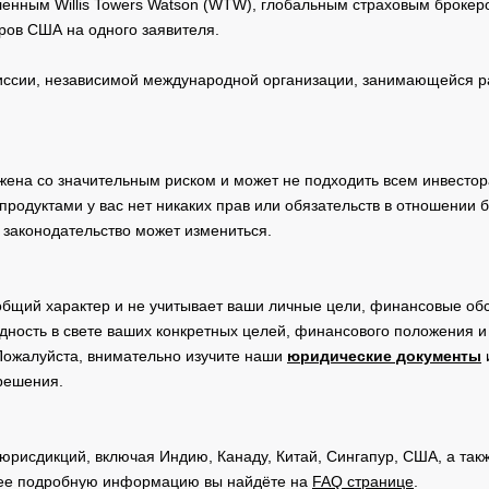
нным Willis Towers Watson (WTW), глобальным страховым брокеро
ров США на одного заявителя.
сии, независимой международной организации, занимающейся ра
жена со значительным риском и может не подходить всем инвестор
родуктами у вас нет никаких прав или обязательств в отношении 
 законодательство может измениться.
общий характер и не учитывает ваши личные цели, финансовые обс
дность в свете ваших конкретных целей, финансового положения 
Пожалуйста, внимательно изучите наши
юридические документы
 решения.
юрисдикций, включая Индию, Канаду, Китай, Сингапур, США, а та
ее подробную информацию вы найдёте на
FAQ странице
.