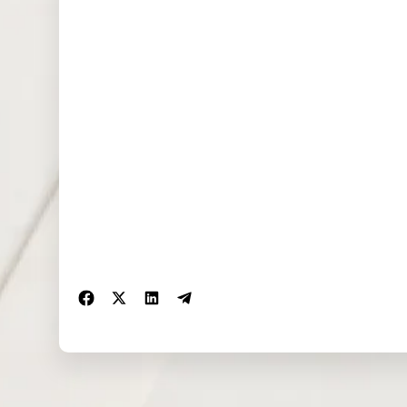
NAS100
0.373
0.368
0.000
(USD)
EU50 (EUR)
0.151
2.623
3.783
FRA40
0.000
10.583
7.737
(EUR)
ES35 (EUR)
0.000
0.000
0.000
CHINA50(U
0.000
0.000
2.076
SD)
US2000(US
0.068
1.856
0.025
D)
SA40(ZAR)
0.000
0.000
0.000
SGP20(SGD
0.540
0.170
0.190
)