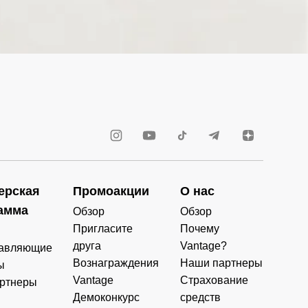
ерская
Промоакции
О нас
амма
Обзор
Обзор
Пригласите
Почему
друга
Vantage?
авляющие
Вознаграждения
Наши партнеры
ы
Vantage
Страхование
ртнеры
Демоконкурс
средств