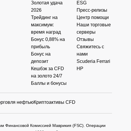
Золотая удача
ESG
2026
Пресс-релизы
Трейдинг на
Центр помощи
максимум:
Наши торговые
время наград
серверы
Бонус 0,88% на
Отзывы
прибыль
Свяжитесь с
Бонус на
нами
депозит
Scuderia Ferrari
Кешбэк за CFD
HP
на золото 24/7
Баллы и бонусы
орговля нефтью
Криптоактивы CFD
мым Финансовой Комиссией Маврикия (FSC). Операции