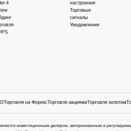
er 4
настроения
View
Торговые
йдинг
сигналы
рговля
Уведомления
VPS
FD
Торговля на Форекс
Торговля акциями
Торговля золотом
Т
 является инвестиционным дилером, авторизованным и регулируе