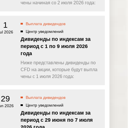
омпаний, как
Зарядитесь торговой энергией
чены начиная со 2 июля 2026 года:
Действуют Условия и положения.
Бонус 0,88% на прибыль
омпаний, как
Внесите депозит и торгуйте, чтобы
1
Выплата дивидендов
и Fortescue
получить бонус до $888 на дневную
прибыль*
Центр уведомлений
ul 2026
Бонус на депозит
омпаний, как
Дивиденды по индексам за
ПОПУЛЯРНОЕ
Откройте больше возможностей с
период с 1 по 9 июля 2026
кредитным бонусом до $30 000*
и
года
омпаний, как
Кешбэк за CFD на золото 24/7
P
Подключитесь, торгуйте XAUUSD247 и
Ниже представлены дивиденды по
зарабатывайте кешбэк с
CFD на акции, которые будут выпла
дополнительным бонусом 20% за
торговлю в выходные дни.*
чены с 1 июля 2026 года:
Баллы и бонусы
Получайте по одному баллу за каждые
$10 000 торгового объема по CFD и
29
Выплата дивидендов
обменивайте их на бонусы и призы.*
Центр уведомлений
un 2026
Дивиденды по индексам за
период с 29 июня по 7 июля
2026 года