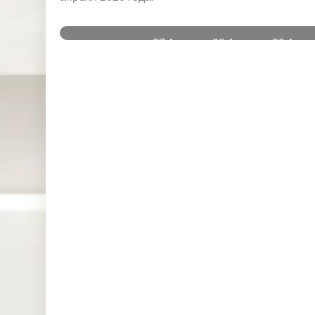
и
27 Apr
28 Apr
29 Apr
Instruments
2026
2026
2026
DJ30 (USD)
0.000
0.000
0.000
SPI200
0.000
0.000
0.000
(AUD)
HK50 (HKD)
0.000
0.000
0.000
Nikkei225
0.000
0.000
0.000
(JPN)
SP500
0.148
0.032
0.019
(USD)
UK100
0.000
0.000
0.000
(GBP)