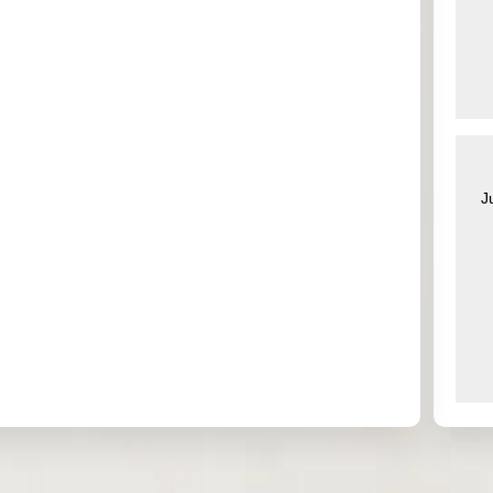
0.000
0.872
0.000
2.025
6.955
0.000
4.825
8.270
11.043
0.000
6.523
27.323
J
0.000
0.000
0.000
0.000
7.543
0.000
0.000
0.000
0.138
0.037
0.120
0.048
0.000
0.000
0.000
0.000
0.000
0.000
0.278
0.000