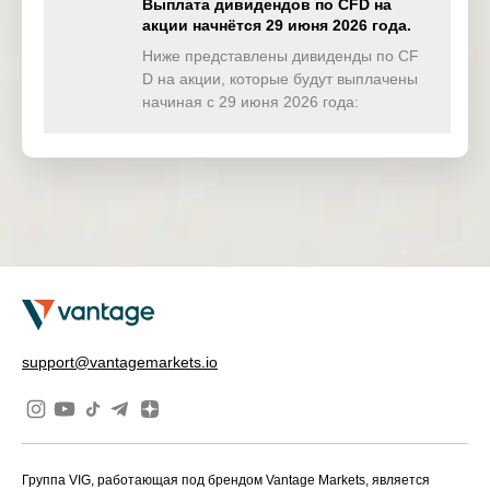
Выплата дивидендов по CFD на
акции начнётся 29 июня 2026 года.
TWINDEX
0.000
0.000
0.000
0.00
(USD)
Ниже представлены дивиденды по CF
D на акции, которые будут выплачены
HKTECH(
начиная с 29 июня 2026 года:
0.000
0.000
0.000
0.00
HKD)
CHINAH(
0.000
0.000
0.000
0.00
HKD)
IND50(US
0.000
0.000
0.000
0.00
D)
SWI20(CH
0.000
0.000
0.000
0.00
F)
NETH25(
0.000
1.070
0.000
0.00
support@vantagemarkets.io
EUR)
Группа VIG, работающая под брендом Vantage Markets, является