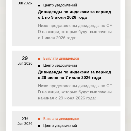
Jul 2026
Центр уведомлений
NAS100
0.064
0.242
2.903
0.57
Дивиденды по индексам за период
(USD)
с 1 по 9 июля 2026 года
EU50
Ниже представлены дивиденды по CF
0.000
0.000
0.747
0.00
(EUR)
D на акции, которые будут выплачены
с 1 июля 2026 года:
FRA40
0.000
0.000
0.000
0.00
(EUR)
29
ES35
Выплата дивидендов
0.000
0.000
0.000
0.00
(EUR)
Jun 2026
Центр уведомлений
Дивиденды по индексам за период
CHINA50(
0.000
0.000
0.000
0.00
с 29 июня по 7 июля 2026 года
USD)
Ниже представлены дивиденды по CF
US2000(U
D на акции, которые будут выплачены
0.083
0.054
0.582
0.31
SD)
начиная с 29 июня 2026 года:
SA40(ZAR
0.000
0.000
0.000
0.00
)
29
Выплата дивидендов
Jun 2026
SGP20(S
Центр уведомлений
0.000
0.000
0.000
0.00
GD)