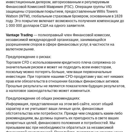
инвестиционным дилером, авторизованным и регулируемым
Финансовой Комиссией Маврикия (FSC). Операции группы VIG
защищены страховым покрытием, предоставленным Willis Towers
Watson (WTW), глобальным страховым брокером, основанным в 1828
году. Это покрытие включает возможность получения компенсации до
1 000 000 долларов США на одного заявителя.
Vantage Trading
— полноправный член Финансовой комиссии,
независимой международной организации, занимающейся
разрешением споров в сфере финансовых услуг, в частности на
валютном рынке.
Предупреждение о рисках:
Торговля CFD с использованием кредитного плеча сопряжена со
значительным риском и может не подходить всем инвесторам,
поскольку можно потерять больше, чем ваши первоначальные
инвестиции. При торговле нашими CFD-продуктами у вас нет никаких
прав или обязательств в отношении базовых финансовых активов.
Прошлые результаты не являются показателем будущих результатов,
а налоговое законодательство может измениться.
Предупреждение об общих рекомендациях:
Информация, представленная на этом веб-сайте, носит общий
характер и не учитывает ваши личные цели, финансовые
обстоятельства или потребности. Прежде чем следовать каким-либо
рекомендациям, вы должны оценить их пригодность в свете ваших
конкретных целей, финансового положения и потребностей. Мы
призываем вас при необходимости обратиться за независимой