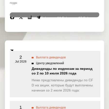
года:
Instrumen
25 Feb
26 Feb
27 Feb
02 Ma
ts
2026
2026
2026
2026
DJ30
0.000
0.000
7.326
35.15
(USD)
SPI200
4.574
1.952
2.143
3.54
(AUD)
2
Выплата дивидендов
HK50
Jul 2026
0.000
0.000
0.000
0.00
Центр уведомлений
(HKD)
Дивиденды по индексам за период
со 2 по 10 июля 2026 года
Nikkei225
0.000
29.841
0.000
0.00
(JPN)
Ниже представлены дивиденды по CF
D на акции, которые будут выплачены
SP500
0.211
0.032
0.659
0.56
начиная со 2 июля 2026 года:
(USD)
UK100
0.000
4.010
0.000
0.00
(GBP)
1
Выплата дивидендов