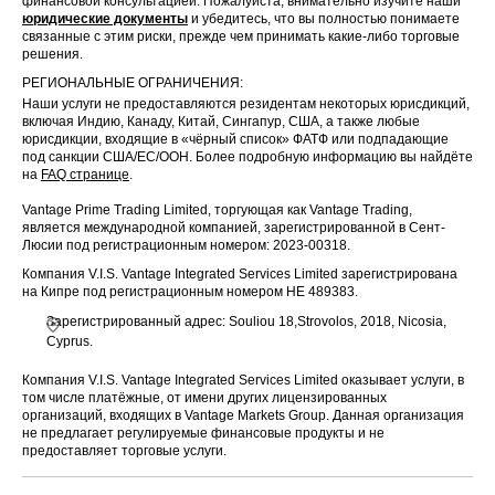
финансовой консультацией. Пожалуйста, внимательно изучите наши
юридические документы
и убедитесь, что вы полностью понимаете
связанные с этим риски, прежде чем принимать какие-либо торговые
решения.
РЕГИОНАЛЬНЫЕ ОГРАНИЧЕНИЯ:
Наши услуги не предоставляются резидентам некоторых юрисдикций,
включая Индию, Канаду, Китай, Сингапур, США, а также любые
юрисдикции, входящие в «чёрный список» ФАТФ или подпадающие
под санкции США/ЕС/ООН. Более подробную информацию вы найдёте
на
FAQ странице
.
Vantage Prime Trading Limited, торгующая как Vantage Trading,
является международной компанией, зарегистрированной в Сент-
Люсии под регистрационным номером: 2023-00318.
Компания V.I.S. Vantage Integrated Services Limited зарегистрирована
на Кипре под регистрационным номером HE 489383.
Зарегистрированный адрес: Souliou 18,Strovolos, 2018, Nicosia,
Cyprus.
Компания V.I.S. Vantage Integrated Services Limited оказывает услуги, в
том числе платёжные, от имени других лицензированных
организаций, входящих в Vantage Markets Group. Данная организация
не предлагает регулируемые финансовые продукты и не
предоставляет торговые услуги.