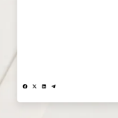
NAS100
2.688
0.000
0.433
(USD)
EU50 (EUR)
0.000
0.000
0.000
FRA40
0.000
0.000
0.000
(EUR)
ES35 (EUR)
1.456
16.821
0.000
CHINA50(U
2.794
0.261
2.679
SD)
US2000(US
0.547
0.115
0.040
D)
SA40(ZAR)
0.000
0.000
0.000
SGP20(SGD
0.000
0.000
0.000
)