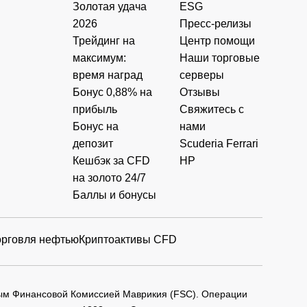
Золотая удача
ESG
2026
Пресс-релизы
Трейдинг на
Центр помощи
максимум:
Наши торговые
время наград
серверы
Бонус 0,88% на
Отзывы
прибыль
Свяжитесь с
Бонус на
нами
депозит
Scuderia Ferrari
Кешбэк за CFD
HP
на золото 24/7
Баллы и бонусы
орговля нефтью
Криптоактивы CFD
мым Финансовой Комиссией Маврикия (FSC). Операции