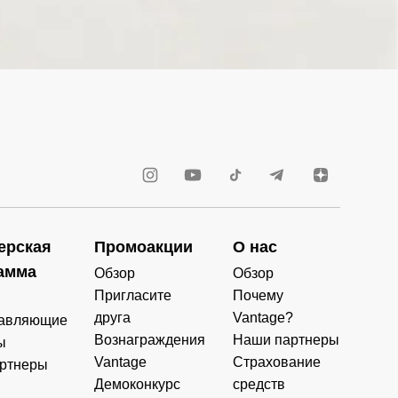
ерская
Промоакции
О нас
амма
Обзор
Обзор
Пригласите
Почему
друга
Vantage?
авляющие
Вознаграждения
Наши партнеры
ы
Vantage
Страхование
ртнеры
Демоконкурс
средств