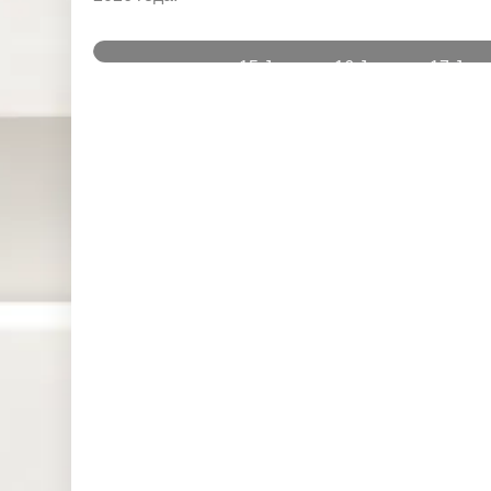
и
15 Jun
16 Jun
17 Jun
Instruments
2026
2026
2026
DJ30 (USD)
22.780
0.000
0.000
SPI200
0.000
0.000
0.000
(AUD)
HK50 (HKD)
7.476
0.000
0.000
Nikkei225
0.000
0.000
0.000
(JPN)
SP500
1.739
0.228
0.098
(USD)
UK100
0.000
0.000
0.000
(GBP)