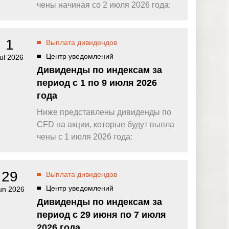
омпаний, как
Зарядитесь торговой энергией
чены начиная со 2 июля 2026 года:
Действуют Условия и положения.
Бонус 0,88% на прибыль
омпаний, как
Внесите депозит и торгуйте, чтобы
1
Выплата дивидендов
и Fortescue
получить бонус до $888 на дневную
прибыль*
Центр уведомлений
ul 2026
Бонус на депозит
омпаний, как
Дивиденды по индексам за
ПОПУЛЯРНОЕ
Откройте больше возможностей с
период с 1 по 9 июля 2026
кредитным бонусом до $30 000*
и
года
омпаний, как
Кешбэк за CFD на золото 24/7
P
Подключитесь, торгуйте XAUUSD247 и
Ниже представлены дивиденды по
зарабатывайте кешбэк с
CFD на акции, которые будут выпла
дополнительным бонусом 20% за
торговлю в выходные дни.*
чены с 1 июля 2026 года:
Баллы и бонусы
Получайте по одному баллу за каждые
$10 000 торгового объема по CFD и
29
Выплата дивидендов
обменивайте их на бонусы и призы.*
Центр уведомлений
un 2026
Дивиденды по индексам за
период с 29 июня по 7 июля
2026 года