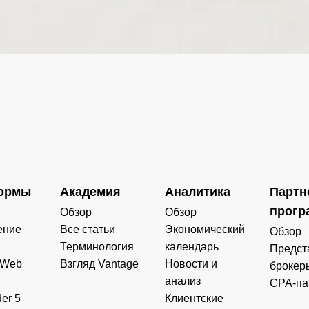
0.000
0.000
0.936
0.294
3.635
0.000
0.000
0.253
0.000
0.000
0.000
0.000
0.000
0.000
0.000
0.000
0.000
0.000
0.000
0.000
ормы
Академия
Аналитика
Партн
0.000
0.000
0.000
0.000
прогр
Обзор
Обзор
ение
Все статьи
Экономический
Обзор
Терминология
календарь
Предст
 Web
Взгляд Vantage
Новости и
брокер
анализ
CPA-па
er 5
Клиентские