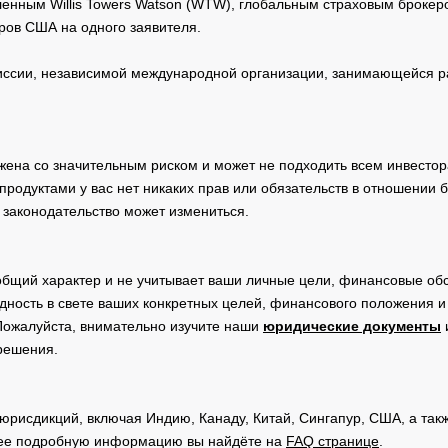
нным Willis Towers Watson (WTW), глобальным страховым брокеро
ров США на одного заявителя.
сии, независимой международной организации, занимающейся ра
жена со значительным риском и может не подходить всем инвестор
родуктами у вас нет никаких прав или обязательств в отношении 
 законодательство может измениться.
общий характер и не учитывает ваши личные цели, финансовые обс
дность в свете ваших конкретных целей, финансового положения 
Пожалуйста, внимательно изучите наши
юридические документы
 решения.
юрисдикций, включая Индию, Канаду, Китай, Сингапур, США, а та
ее подробную информацию вы найдёте на
FAQ странице
.