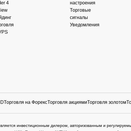
er 4
настроения
View
Торговые
йдинг
сигналы
рговля
Уведомления
VPS
FD
Торговля на Форекс
Торговля акциями
Торговля золотом
Т
 является инвестиционным дилером, авторизованным и регулируе