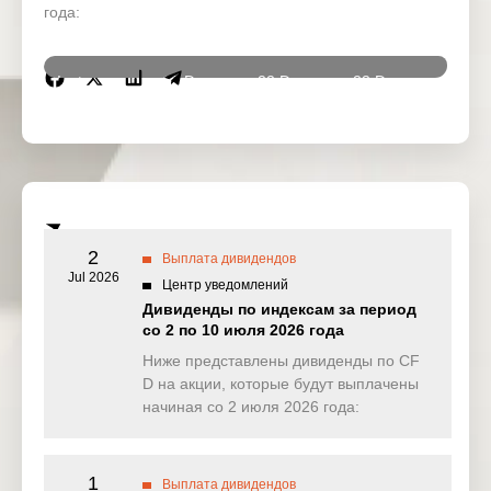
года:
Instrumen
19 Dec
22 Dec
23 Dec
24 De
ts
2025
2025
2025
2025
DJ30
0.000
0.000
0.000
0.00
(USD)
SPI200
0.000
0.000
0.000
0.00
(AUD)
2
Выплата дивидендов
HK50
Jul 2026
0.000
0.000
0.000
0.00
Центр уведомлений
(HKD)
Дивиденды по индексам за период
со 2 по 10 июля 2026 года
Nikkei225
0.000
0.000
0.000
0.00
(JPN)
Ниже представлены дивиденды по CF
D на акции, которые будут выплачены
SP500
0.158
0.413
0.020
0.01
начиная со 2 июля 2026 года:
(USD)
UK100
0.000
0.000
0.000
0.00
(GBP)
1
Выплата дивидендов