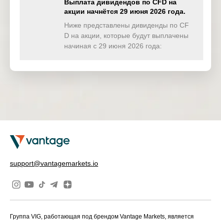
Выплата дивидендов по CFD на
акции начнётся 29 июня 2026 года.
TWINDEX
0.000
0.000
0.103
0.00
(USD)
Ниже представлены дивиденды по CF
D на акции, которые будут выплачены
HKTECH
начиная с 29 июня 2026 года:
0.000
0.000
0.000
0.00
(HKD)
CHINAH
0.000
0.000
0.000
0.00
(HKD)
IND50
0.000
0.000
0.000
0.00
(USD)
SWI20
0.000
0.000
0.000
0.00
(CHF)
NETH25
0.000
0.000
0.000
0.00
support@vantagemarkets.io
(EUR)
Группа VIG, работающая под брендом Vantage Markets, является