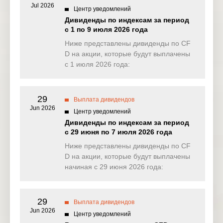
Jul 2026
Центр уведомлений
NAS100
0.973
2.721
0.000
0.00
Дивиденды по индексам за период
(USD)
с 1 по 9 июля 2026 года
EU50
Ниже представлены дивиденды по CF
0.000
0.000
0.000
0.00
(EUR)
D на акции, которые будут выплачены
с 1 июля 2026 года:
FRA40
0.000
0.000
0.000
0.00
(EUR)
29
ES35
Выплата дивидендов
2.052
0.000
0.000
0.00
(EUR)
Jun 2026
Центр уведомлений
Дивиденды по индексам за период
CHINA50
25.814
0.000
0.000
0.00
с 29 июня по 7 июля 2026 года
(USD)
Ниже представлены дивиденды по CF
US2000
D на акции, которые будут выплачены
0.064
0.144
0.069
0.03
(USD)
начиная с 29 июня 2026 года:
SA40
0.000
0.000
0.000
0.00
(ZAR)
29
Выплата дивидендов
Jun 2026
SGP20
Центр уведомлений
0.000
0.000
0.000
0.00
(SGD)