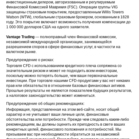
инвестиционным дилером, авторизованным и регулируемым
Финансовой Комиссией Маврикия (FSC). Операции группы VIG
защищены страховым покрытием, предоставленным Willis Towers
Watson (WTW), глобальным страховым брокером, основанным в 1828
году. Это покрытие включает возможность получения компенсации до
1 000 000 долларов США на одного заявителя.
Vantage Trading
— полноправный член Финансовой комиссии,
независимой международной организации, занимающейся
разрешением споров в сфере финансовых услуг, в частности на
валютном рынке.
Предупреждение о рисках:
Торговля CFD с использованием кредитного плеча сопряжена со
значительным риском и может не подходить всем инвесторам,
поскольку можно потерять больше, чем ваши первоначальные
инвестиции. При торговле нашими CFD-продуктами у вас нет никаких
прав или обязательств в отношении базовых финансовых активов.
Прошлые результаты не являются показателем будущих результатов,
а налоговое законодательство может измениться.
Предупреждение об общих рекомендациях:
Информация, представленная на этом веб-сайте, носит общий
характер и не учитывает ваши личные цели, финансовые
обстоятельства или потребности. Прежде чем следовать каким-либо
рекомендациям, вы должны оценить их пригодность в свете ваших
конкретных целей, финансового положения и потребностей. Мы
призываем вас при необходимости обратиться за независимой