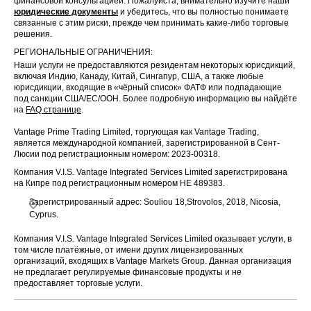
финансовой консультацией. Пожалуйста, внимательно изучите наши
юридические документы
и убедитесь, что вы полностью понимаете
связанные с этим риски, прежде чем принимать какие-либо торговые
решения.
РЕГИОНАЛЬНЫЕ ОГРАНИЧЕНИЯ:
Наши услуги не предоставляются резидентам некоторых юрисдикций,
включая Индию, Канаду, Китай, Сингапур, США, а также любые
юрисдикции, входящие в «чёрный список» ФАТФ или подпадающие
под санкции США/ЕС/ООН. Более подробную информацию вы найдёте
на
FAQ странице
.
Vantage Prime Trading Limited, торгующая как Vantage Trading,
является международной компанией, зарегистрированной в Сент-
Люсии под регистрационным номером: 2023-00318.
Компания V.I.S. Vantage Integrated Services Limited зарегистрирована
на Кипре под регистрационным номером HE 489383.
Зарегистрированный адрес: Souliou 18,Strovolos, 2018, Nicosia,
Cyprus.
Компания V.I.S. Vantage Integrated Services Limited оказывает услуги, в
том числе платёжные, от имени других лицензированных
организаций, входящих в Vantage Markets Group. Данная организация
не предлагает регулируемые финансовые продукты и не
предоставляет торговые услуги.