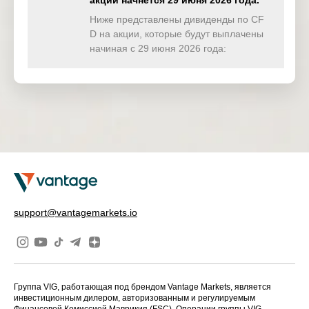
акции начнётся 29 июня 2026 года.
TWINDEX
0.670
0.000
0.000
0.00
(USD)
Ниже представлены дивиденды по CF
D на акции, которые будут выплачены
HKTECH
начиная с 29 июня 2026 года:
0.000
0.000
0.000
0.00
(HKD)
CHINAH
0.000
0.000
0.000
0.00
(HKD)
IND50
0.000
0.000
0.000
0.00
(USD)
SWI20
0.000
0.000
0.000
0.00
(CHF)
NETH25
0.000
0.000
0.000
0.00
support@vantagemarkets.io
(EUR)
Группа VIG, работающая под брендом Vantage Markets, является
инвестиционным дилером, авторизованным и регулируемым
Финансовой Комиссией Маврикия (FSC). Операции группы VIG