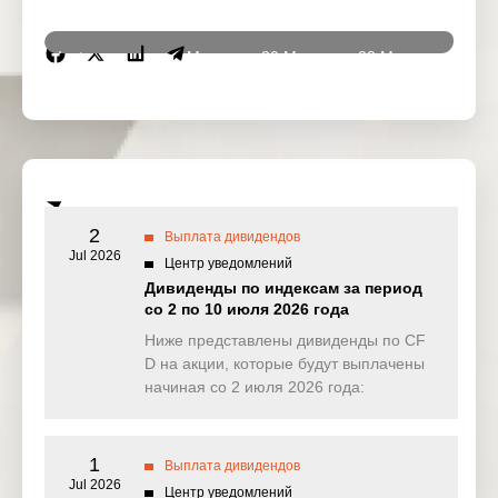
Instrumen
19 Mar
20 Mar
23 Mar
24 Ma
ts
2026
2026
2026
2026
DJ30
0.000
1.524
0.000
0.00
(USD)
SPI200
0.849
0.000
0.129
0.64
(AUD)
2
Выплата дивидендов
HK50
Jul 2026
0.000
0.000
0.000
0.00
Центр уведомлений
(HKD)
Дивиденды по индексам за период
со 2 по 10 июля 2026 года
Nikkei225
0.000
0.000
0.000
0.00
(JPN)
Ниже представлены дивиденды по CF
D на акции, которые будут выплачены
SP500
0.379
0.171
0.395
0.06
начиная со 2 июля 2026 года:
(USD)
UK100
13.328
0.000
0.000
0.00
(GBP)
1
Выплата дивидендов
Jul 2026
Центр уведомлений