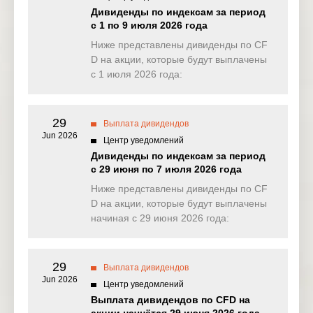
NAS100
0.000
1.627
1.495
0.00
Дивиденды по индексам за период
(USD)
с 1 по 9 июля 2026 года
EU50
Ниже представлены дивиденды по CF
0.000
0.000
0.708
0.00
(EUR)
D на акции, которые будут выплачены
с 1 июля 2026 года:
FRA40
0.000
0.000
0.223
0.00
(EUR)
29
ES35
Выплата дивидендов
0.000
0.000
0.000
0.00
(EUR)
Jun 2026
Центр уведомлений
Дивиденды по индексам за период
CHINA50
0.000
0.000
0.000
0.00
с 29 июня по 7 июля 2026 года
(USD)
Ниже представлены дивиденды по CF
US2000
D на акции, которые будут выплачены
0.020
0.132
0.121
0.03
(USD)
начиная с 29 июня 2026 года:
SA40
0.000
0.000
0.000
0.00
(ZAR)
29
Выплата дивидендов
Jun 2026
SGP20
Центр уведомлений
0.000
0.000
0.000
0.00
(SGD)
Выплата дивидендов по CFD на