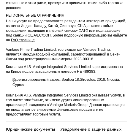
связанные с этим риски, прежде чем принимать какие-либо торговые
решения.
РЕГИОНАЛЬНЫЕ ОГРАНИЧЕНИЯ:
Наши услуги не предоставляются резидентам некоторых юрисдикций,
включая Индию, Канаду, Китай, Сингапур, США, а также любые
юрисдикции, входящие в «чёрный список» ФАТФ или подпадающие
под санкции США/ЕС/ООН. Более подробную информацию вы найдёте
на
FAQ странице
.
Vantage Prime Trading Limited, торгующая как Vantage Trading,
является международной компанией, зарегистрированной в Сент-
Люсии под регистрационным номером: 2023-00318.
Компания V.I.S. Vantage Integrated Services Limited зарегистрирована
на Кипре под регистрационным номером HE 489383.
Зарегистрированный адрес: Souliou 18,Strovolos, 2018, Nicosia,
Cyprus.
Компания V.I.S. Vantage Integrated Services Limited оказывает услуги, в
том числе платёжные, от имени других лицензированных
организаций, входящих в Vantage Markets Group. Данная организация
не предлагает регулируемые финансовые продукты и не
предоставляет торговые услуги.
Юридические документы
Уведомление о защите данных
По