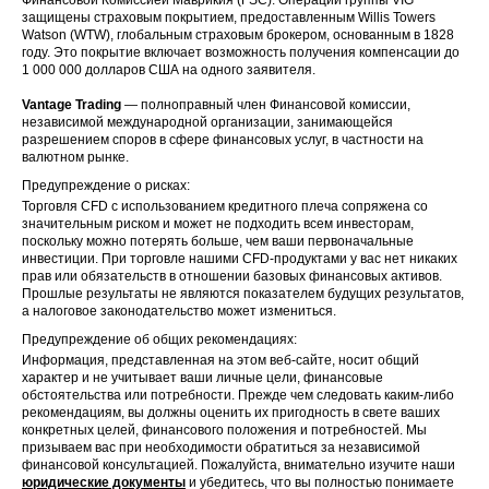
защищены страховым покрытием, предоставленным Willis Towers
Watson (WTW), глобальным страховым брокером, основанным в 1828
году. Это покрытие включает возможность получения компенсации до
1 000 000 долларов США на одного заявителя.
Vantage Trading
— полноправный член Финансовой комиссии,
независимой международной организации, занимающейся
разрешением споров в сфере финансовых услуг, в частности на
валютном рынке.
Предупреждение о рисках:
Торговля CFD с использованием кредитного плеча сопряжена со
значительным риском и может не подходить всем инвесторам,
поскольку можно потерять больше, чем ваши первоначальные
инвестиции. При торговле нашими CFD-продуктами у вас нет никаких
прав или обязательств в отношении базовых финансовых активов.
Прошлые результаты не являются показателем будущих результатов,
а налоговое законодательство может измениться.
Предупреждение об общих рекомендациях:
Информация, представленная на этом веб-сайте, носит общий
характер и не учитывает ваши личные цели, финансовые
обстоятельства или потребности. Прежде чем следовать каким-либо
рекомендациям, вы должны оценить их пригодность в свете ваших
конкретных целей, финансового положения и потребностей. Мы
призываем вас при необходимости обратиться за независимой
финансовой консультацией. Пожалуйста, внимательно изучите наши
юридические документы
и убедитесь, что вы полностью понимаете