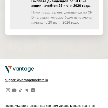
Выплата дивидендов по CFD на
акции начнётся 29 июня 2026 года.
TWINDEX
0.000
0.000
0.000
0.00
(USD)
Ниже представлены дивиденды по CF
D на акции, которые будут выплачены
HKTECH(
начиная с 29 июня 2026 года:
0.000
0.000
0.000
0.00
HKD)
CHINAH(
0.000
0.000
0.000
0.00
HKD)
IND50(US
0.000
0.000
0.000
0.00
D)
SWI20(CH
0.000
0.000
0.000
0.00
F)
NETH25(
1.443
0.000
0.000
0.00
support@vantagemarkets.io
EUR)
Группа VIG, работающая под брендом Vantage Markets, является