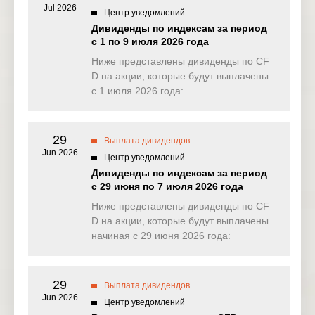
Jul 2026
Центр уведомлений
NAS100
3.791
0.131
0.331
0.00
Дивиденды по индексам за период
(USD)
с 1 по 9 июля 2026 года
EU50
Ниже представлены дивиденды по CF
0.000
0.631
0.000
0.00
(EUR)
D на акции, которые будут выплачены
с 1 июля 2026 года:
FRA40
0.000
0.000
0.000
0.00
(EUR)
29
ES35
Выплата дивидендов
0.000
0.000
0.000
0.00
(EUR)
Jun 2026
Центр уведомлений
Дивиденды по индексам за период
CHINA50(
0.000
0.000
0.000
0.00
с 29 июня по 7 июля 2026 года
USD)
Ниже представлены дивиденды по CF
US2000(U
D на акции, которые будут выплачены
0.061
0.156
0.140
0.02
SD)
начиная с 29 июня 2026 года:
SA40(ZAR
0.000
0.000
0.000
0.00
)
29
Выплата дивидендов
Jun 2026
SGP20(S
Центр уведомлений
0.000
0.000
0.000
0.00
GD)