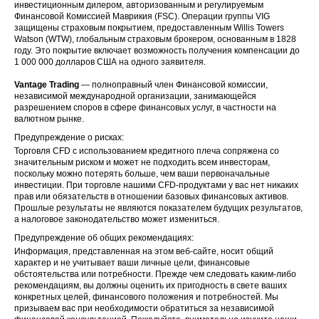
инвестиционным дилером, авторизованным и регулируемым
Финансовой Комиссией Маврикия (FSC). Операции группы VIG
защищены страховым покрытием, предоставленным Willis Towers
Watson (WTW), глобальным страховым брокером, основанным в 1828
году. Это покрытие включает возможность получения компенсации до
1 000 000 долларов США на одного заявителя.
Vantage Trading
— полноправный член Финансовой комиссии,
независимой международной организации, занимающейся
разрешением споров в сфере финансовых услуг, в частности на
валютном рынке.
Предупреждение о рисках:
Торговля CFD с использованием кредитного плеча сопряжена со
значительным риском и может не подходить всем инвесторам,
поскольку можно потерять больше, чем ваши первоначальные
инвестиции. При торговле нашими CFD-продуктами у вас нет никаких
прав или обязательств в отношении базовых финансовых активов.
Прошлые результаты не являются показателем будущих результатов,
а налоговое законодательство может измениться.
Предупреждение об общих рекомендациях:
Информация, представленная на этом веб-сайте, носит общий
характер и не учитывает ваши личные цели, финансовые
обстоятельства или потребности. Прежде чем следовать каким-либо
рекомендациям, вы должны оценить их пригодность в свете ваших
конкретных целей, финансового положения и потребностей. Мы
призываем вас при необходимости обратиться за независимой