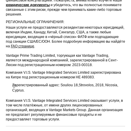
финансовой консультацией. Пожалуйста, внимательно изучите наши
юридические документы
и убедитесь, что вы полностью понимаете
связанные с этим риски, прежде чем принимать какие-либо торговые
решения.
РЕГИОНАЛЬНЫЕ ОГРАНИЧЕНИЯ:
Наши услуги не предоставляются резидентам некоторых юрисдикций,
включая Индию, Канаду, Китай, Сингапур, США, а также любые
юрисдикции, входящие в «чёрный список» ФАТФ или подпадающие
под санкции США/ЕС/ООН. Более подробную информацию вы найдёте
на
FAQ странице
.
Vantage Prime Trading Limited, торгующая как Vantage Trading,
является международной компанией, зарегистрированной в Сент-
Люсии под регистрационным номером: 2023-00318.
Компания V.I.S. Vantage Integrated Services Limited зарегистрирована
на Кипре под регистрационным номером HE 489383.
Зарегистрированный адрес: Souliou 18,Strovolos, 2018, Nicosia,
Cyprus.
Компания V.I.S. Vantage Integrated Services Limited оказывает услуги, в
том числе платёжные, от имени других лицензированных
организаций, входящих в Vantage Markets Group. Данная организация
не предлагает регулируемые финансовые продукты и не
предоставляет торговые услуги.