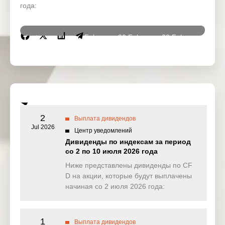
года:
Instrumen
19 Feb
20 Feb
23 Feb
24 Fe
ts
2026
2026
2026
2026
DJ30
5.603
0.000
0.000
8.00
(USD)
SPI200
0.000
2.150
4.396
1.46
(AUD)
2
Выплата дивидендов
HK50
Jul 2026
0.000
0.000
0.000
0.00
Центр уведомлений
(HKD)
Дивиденды по индексам за период
со 2 по 10 июля 2026 года
Nikkei225
0.000
0.000
0.000
0.00
(JPN)
Ниже представлены дивиденды по CF
D на акции, которые будут выплачены
SP500
0.947
0.230
0.203
0.43
начиная со 2 июля 2026 года:
(USD)
UK100
28.262
0.301
0.000
0.00
(GBP)
1
Выплата дивидендов