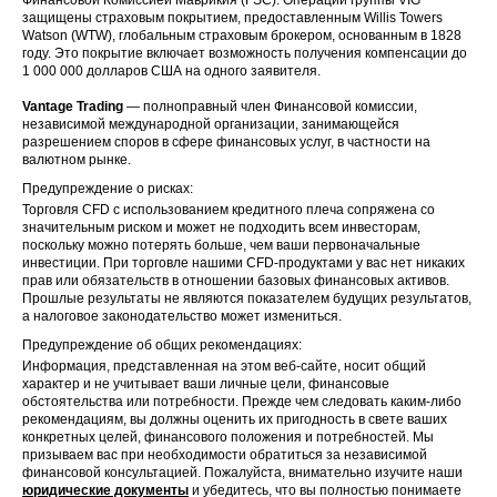
защищены страховым покрытием, предоставленным Willis Towers
Watson (WTW), глобальным страховым брокером, основанным в 1828
году. Это покрытие включает возможность получения компенсации до
1 000 000 долларов США на одного заявителя.
Vantage Trading
— полноправный член Финансовой комиссии,
независимой международной организации, занимающейся
разрешением споров в сфере финансовых услуг, в частности на
валютном рынке.
Предупреждение о рисках:
Торговля CFD с использованием кредитного плеча сопряжена со
значительным риском и может не подходить всем инвесторам,
поскольку можно потерять больше, чем ваши первоначальные
инвестиции. При торговле нашими CFD-продуктами у вас нет никаких
прав или обязательств в отношении базовых финансовых активов.
Прошлые результаты не являются показателем будущих результатов,
а налоговое законодательство может измениться.
Предупреждение об общих рекомендациях:
Информация, представленная на этом веб-сайте, носит общий
характер и не учитывает ваши личные цели, финансовые
обстоятельства или потребности. Прежде чем следовать каким-либо
рекомендациям, вы должны оценить их пригодность в свете ваших
конкретных целей, финансового положения и потребностей. Мы
призываем вас при необходимости обратиться за независимой
финансовой консультацией. Пожалуйста, внимательно изучите наши
юридические документы
и убедитесь, что вы полностью понимаете