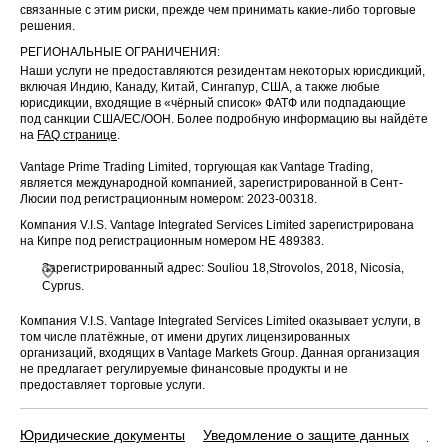
связанные с этим риски, прежде чем принимать какие-либо торговые
решения.
РЕГИОНАЛЬНЫЕ ОГРАНИЧЕНИЯ:
Наши услуги не предоставляются резидентам некоторых юрисдикций,
включая Индию, Канаду, Китай, Сингапур, США, а также любые
юрисдикции, входящие в «чёрный список» ФАТФ или подпадающие
под санкции США/ЕС/ООН. Более подробную информацию вы найдёте
на
FAQ странице
.
Vantage Prime Trading Limited, торгующая как Vantage Trading,
является международной компанией, зарегистрированной в Сент-
Люсии под регистрационным номером: 2023-00318.
Компания V.I.S. Vantage Integrated Services Limited зарегистрирована
на Кипре под регистрационным номером HE 489383.
Зарегистрированный адрес: Souliou 18,Strovolos, 2018, Nicosia,
Cyprus.
Компания V.I.S. Vantage Integrated Services Limited оказывает услуги, в
том числе платёжные, от имени других лицензированных
организаций, входящих в Vantage Markets Group. Данная организация
не предлагает регулируемые финансовые продукты и не
предоставляет торговые услуги.
Юридические документы
Уведомление о защите данных
По