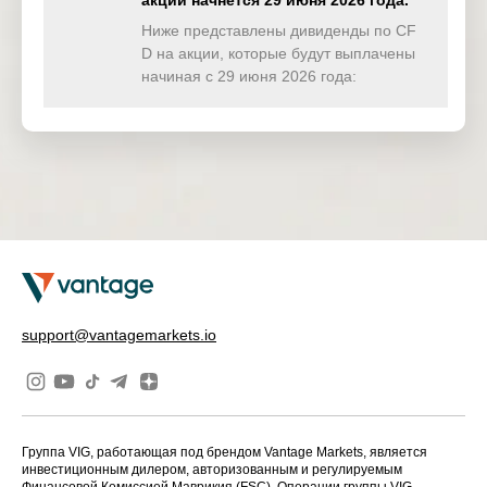
акции начнётся 29 июня 2026 года.
TWINDEX
0.000
0.670
0.000
0.00
(USD)
Ниже представлены дивиденды по CF
D на акции, которые будут выплачены
HKTECH
начиная с 29 июня 2026 года:
0.000
0.000
0.000
0.00
(HKD)
CHINAH
0.000
0.000
0.000
0.00
(HKD)
IND50
0.000
0.000
0.000
0.00
(USD)
SWI20
0.000
0.000
0.000
0.00
(CHF)
NETH25
0.000
0.000
0.000
0.00
support@vantagemarkets.io
(EUR)
Группа VIG, работающая под брендом Vantage Markets, является
инвестиционным дилером, авторизованным и регулируемым
Финансовой Комиссией Маврикия (FSC). Операции группы VIG