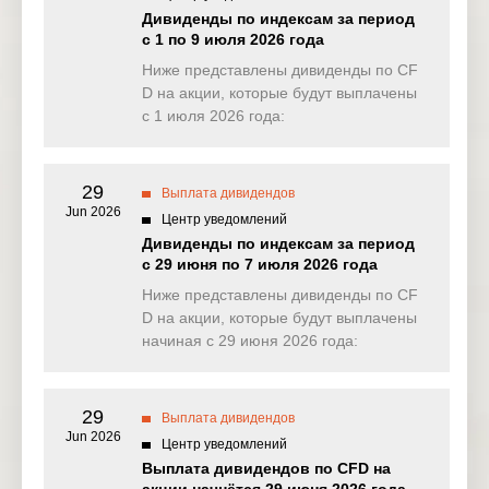
NAS100
0.000
0.000
1.627
1.49
Дивиденды по индексам за период
(USD)
с 1 по 9 июля 2026 года
EU50
Ниже представлены дивиденды по CF
0.000
0.000
0.000
0.70
(EUR)
D на акции, которые будут выплачены
с 1 июля 2026 года:
FRA40
0.000
0.000
0.000
0.22
(EUR)
29
ES35
Выплата дивидендов
0.000
0.000
0.000
0.00
(EUR)
Jun 2026
Центр уведомлений
Дивиденды по индексам за период
CHINA50
0.000
0.000
0.000
0.00
с 29 июня по 7 июля 2026 года
(USD)
Ниже представлены дивиденды по CF
US2000
D на акции, которые будут выплачены
0.064
0.020
0.132
0.12
(USD)
начиная с 29 июня 2026 года:
SA40
89.348
0.000
0.000
0.00
(ZAR)
29
Выплата дивидендов
Jun 2026
SGP20
Центр уведомлений
0.000
0.000
0.000
0.00
(SGD)
Выплата дивидендов по CFD на