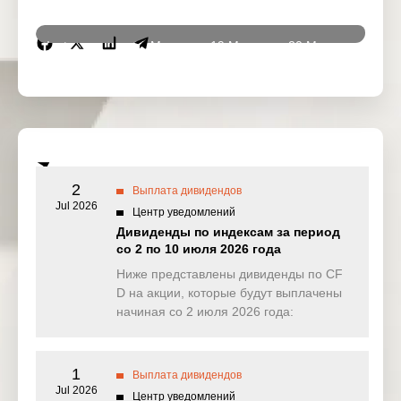
Instrumen
18 Mar
19 Mar
20 Mar
23 Ma
ts
2026
2026
2026
2026
DJ30
0.000
0.000
1.524
0.00
(USD)
SPI200
0.070
0.849
0.000
0.24
(AUD)
2
Выплата дивидендов
HK50
Jul 2026
0.000
0.000
0.000
0.00
Центр уведомлений
(HKD)
Дивиденды по индексам за период
со 2 по 10 июля 2026 года
Nikkei225
0.919
0.000
0.000
0.00
(JPN)
Ниже представлены дивиденды по CF
D на акции, которые будут выплачены
SP500
0.037
0.379
0.171
0.39
начиная со 2 июля 2026 года:
(USD)
UK100
0.000
13.328
0.000
0.00
(GBP)
1
Выплата дивидендов
Jul 2026
Центр уведомлений