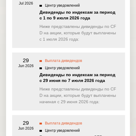
Jul 2026
Центр уведомлений
NAS100
1.034
0.214
3.791
0.13
Дивиденды по индексам за период
(USD)
с 1 по 9 июля 2026 года
EU50
Ниже представлены дивиденды по CF
0.000
0.000
0.000
0.63
(EUR)
D на акции, которые будут выплачены
с 1 июля 2026 года:
FRA40
0.000
0.000
0.000
0.00
(EUR)
29
ES35
Выплата дивидендов
0.000
0.000
0.000
0.00
(EUR)
Jun 2026
Центр уведомлений
Дивиденды по индексам за период
CHINA50(
0.000
0.000
0.000
0.00
с 29 июня по 7 июля 2026 года
USD)
Ниже представлены дивиденды по CF
US2000(U
D на акции, которые будут выплачены
0.290
0.157
0.061
0.15
SD)
начиная с 29 июня 2026 года:
SA40(ZAR
0.000
0.000
0.000
0.00
)
29
Выплата дивидендов
Jun 2026
SGP20(S
Центр уведомлений
0.000
0.000
0.000
0.00
GD)