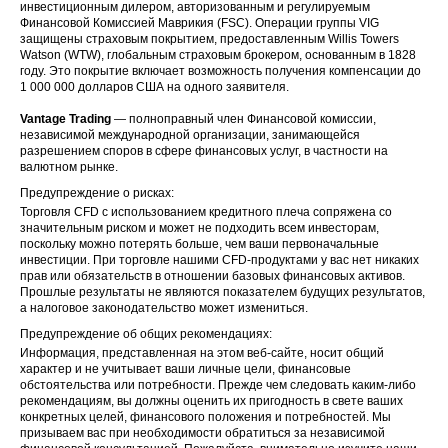
инвестиционным дилером, авторизованным и регулируемым
Финансовой Комиссией Маврикия (FSC). Операции группы VIG
защищены страховым покрытием, предоставленным Willis Towers
Watson (WTW), глобальным страховым брокером, основанным в 1828
году. Это покрытие включает возможность получения компенсации до
1 000 000 долларов США на одного заявителя.
Vantage Trading
— полноправный член Финансовой комиссии,
независимой международной организации, занимающейся
разрешением споров в сфере финансовых услуг, в частности на
валютном рынке.
Предупреждение о рисках:
Торговля CFD с использованием кредитного плеча сопряжена со
значительным риском и может не подходить всем инвесторам,
поскольку можно потерять больше, чем ваши первоначальные
инвестиции. При торговле нашими CFD-продуктами у вас нет никаких
прав или обязательств в отношении базовых финансовых активов.
Прошлые результаты не являются показателем будущих результатов,
а налоговое законодательство может измениться.
Предупреждение об общих рекомендациях:
Информация, представленная на этом веб-сайте, носит общий
характер и не учитывает ваши личные цели, финансовые
обстоятельства или потребности. Прежде чем следовать каким-либо
рекомендациям, вы должны оценить их пригодность в свете ваших
конкретных целей, финансового положения и потребностей. Мы
призываем вас при необходимости обратиться за независимой