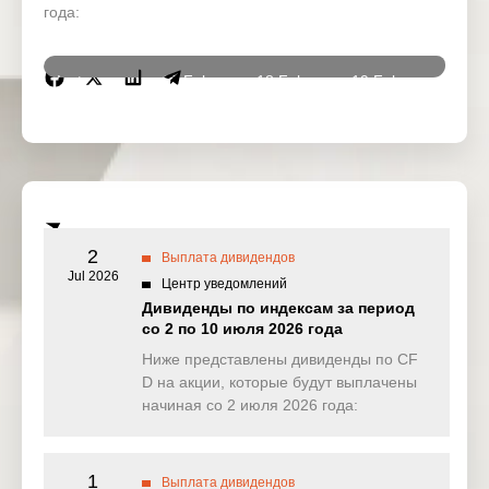
года:
Instrumen
17 Feb
18 Feb
19 Feb
20 Fe
ts
2026
2026
2026
2026
DJ30
10.959
0.000
5.603
0.00
(USD)
SPI200
1.918
13.071
0.000
0.65
(AUD)
2
Выплата дивидендов
HK50
Jul 2026
0.000
0.000
0.000
0.00
Центр уведомлений
(HKD)
Дивиденды по индексам за период
со 2 по 10 июля 2026 года
Nikkei225
0.000
0.000
0.000
0.00
(JPN)
Ниже представлены дивиденды по CF
D на акции, которые будут выплачены
SP500
0.905
0.257
0.947
0.23
начиная со 2 июля 2026 года:
(USD)
UK100
0.000
0.000
28.230
0.30
(GBP)
1
Выплата дивидендов