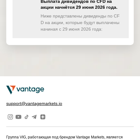
Выплата дивидендов по CFD на
акции начнётся 29 июня 2026 года.
TWINDEX
0.000
0.000
0.000
0.00
(USD)
Ниже представлены дивиденды по CF
D на акции, которые будут выплачены
HKTECH(
начиная с 29 июня 2026 года:
0.000
0.000
0.000
0.00
HKD)
CHINAH(
0.000
0.000
0.000
0.00
HKD)
IND50(US
0.000
2.739
0.000
0.00
D)
SWI20(CH
0.000
0.000
0.000
0.00
F)
NETH25(
0.000
0.000
0.000
0.00
support@vantagemarkets.io
EUR)
Группа VIG, работающая под брендом Vantage Markets, является