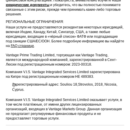
финансовой консультацией. Пожалуйста, внимательно изучите наши
юридические документы
и убедитесь, что вы полностью понимаете
связанные с этим риски, прежде чем принимать какие-либо торговые
решения.
РЕГИОНАЛЬНЫЕ ОГРАНИЧЕНИЯ:
Наши услуги не предоставляются резидентам некоторых юрисдикций,
включая Индию, Канаду, Китай, Сингапур, США, а также любые
юрисдикции, входящие в «чёрный список» ФАТФ или подпадающие
под санкции США/ЕС/ООН. Более подробную информацию вы найдёте
на
FAQ странице
.
Vantage Prime Trading Limited, торгующая как Vantage Trading,
является международной компанией, зарегистрированной в Сент-
Люсии под регистрационным номером: 2023-00318.
Компания V.I.S. Vantage Integrated Services Limited зарегистрирована
на Кипре под регистрационным номером HE 489383.
Зарегистрированный адрес: Souliou 18,Strovolos, 2018, Nicosia,
Cyprus.
Компания V.I.S. Vantage Integrated Services Limited оказывает услуги, в
том числе платёжные, от имени других лицензированных
организаций, входящих в Vantage Markets Group. Данная организация
не предлагает регулируемые финансовые продукты и не
предоставляет торговые услуги.