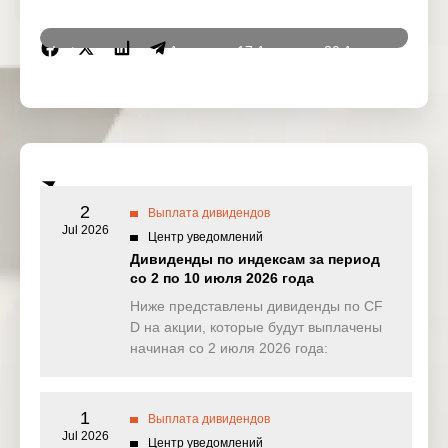
Instrumen
16 Apr
17 Apr
20 Apr
21 Ap
ts
2026
2026
2026
2026
DJ30
0.000
0.000
9.297
0.00
(USD)
SPI200
0.000
0.000
0.564
0.00
(AUD)
2
Выплата дивидендов
HK50
Jul 2026
0.000
0.000
0.000
16.86
Центр уведомлений
(HKD)
Дивиденды по индексам за период
со 2 по 10 июля 2026 года
Nikkei225
0.000
0.000
0.000
0.00
(JPN)
Ниже представлены дивиденды по CF
D на акции, которые будут выплачены
SP500
0.067
0.025
0.172
0.02
начиная со 2 июля 2026 года:
(USD)
UK100
4.447
0.000
0.000
0.00
(GBP)
1
Выплата дивидендов
Jul 2026
Центр уведомлений