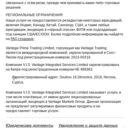
связанные с этим риски, прежде чем принимать какие-либо торговые
решения.
РЕГИОНАЛЬНЫЕ ОГРАНИЧЕНИЯ:
Наши услуги не предоставляются резидентам некоторых юрисдикций,
включая Индию, Канаду, Китай, Сингапур, США, а также любые
юрисдикции, входящие в «чёрный список» ФАТФ или подпадающие
под санкции США/ЕС/ООН. Более подробную информацию вы найдёте
на
FAQ странице
.
Vantage Prime Trading Limited, торгующая как Vantage Trading,
является международной компанией, зарегистрированной в Сент-
Люсии под регистрационным номером: 2023-00318.
Компания V.I.S. Vantage Integrated Services Limited зарегистрирована
на Кипре под регистрационным номером HE 489383.
Зарегистрированный адрес: Souliou 18,Strovolos, 2018, Nicosia,
Cyprus.
Компания V.I.S. Vantage Integrated Services Limited оказывает услуги, в
том числе платёжные, от имени других лицензированных
организаций, входящих в Vantage Markets Group. Данная организация
не предлагает регулируемые финансовые продукты и не
предоставляет торговые услуги.
Юридические документы
Уведомление о защите данных
По