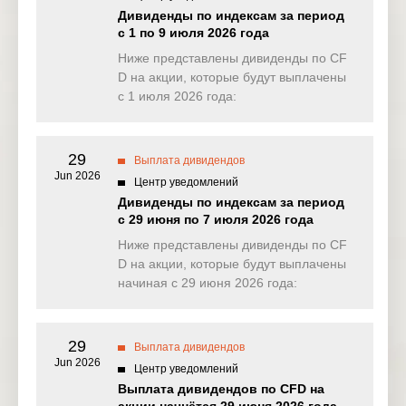
NAS100
0.000
0.000
0.000
0.00
Дивиденды по индексам за период
(USD)
с 1 по 9 июля 2026 года
EU50
Ниже представлены дивиденды по CF
3.007
3.525
4.239
6.49
(EUR)
D на акции, которые будут выплачены
с 1 июля 2026 года:
FRA40
0.000
0.000
0.000
19.63
(EUR)
29
ES35
Выплата дивидендов
0.000
0.000
0.000
0.00
(EUR)
Jun 2026
Центр уведомлений
Дивиденды по индексам за период
CHINA50(
0.000
6.702
0.000
24.03
с 29 июня по 7 июля 2026 года
USD)
Ниже представлены дивиденды по CF
US2000(U
D на акции, которые будут выплачены
0.027
0.036
0.018
0.03
SD)
начиная с 29 июня 2026 года:
SA40(ZAR
0.000
0.000
0.000
0.00
)
29
Выплата дивидендов
Jun 2026
SGP20(S
Центр уведомлений
0.000
0.000
0.000
0.00
GD)
Выплата дивидендов по CFD на