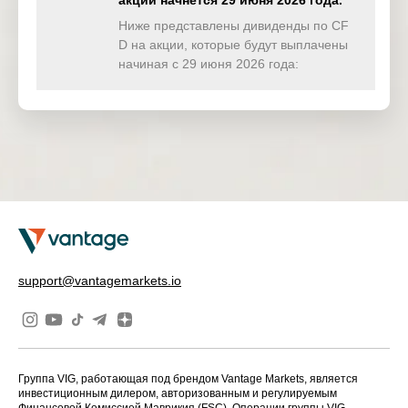
акции начнётся 29 июня 2026 года.
TWINDEX
0.000
0.000
0.000
0.00
(USD)
Ниже представлены дивиденды по CF
D на акции, которые будут выплачены
HKTECH(
начиная с 29 июня 2026 года:
0.000
0.000
0.000
0.00
HKD)
CHINAH(
0.000
0.000
0.000
0.00
HKD)
IND50(US
0.000
0.000
0.000
0.00
D)
SWI20(CH
0.000
4.241
0.000
0.00
F)
NETH25(
2.423
0.546
0.000
0.00
support@vantagemarkets.io
EUR)
Группа VIG, работающая под брендом Vantage Markets, является
инвестиционным дилером, авторизованным и регулируемым
Финансовой Комиссией Маврикия (FSC). Операции группы VIG