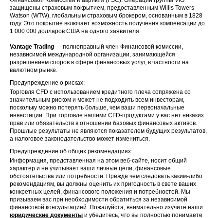
защищены страховым покрытием, предоставленным Willis Towers
Watson (WTW), глобальным страховым брокером, основанным в 1828
году. Это покрытие включает возможность получения компенсации до
1 000 000 долларов США на одного заявителя.
Vantage Trading
— полноправный член Финансовой комиссии,
независимой международной организации, занимающейся
разрешением споров в сфере финансовых услуг, в частности на
валютном рынке.
Предупреждение о рисках:
Торговля CFD с использованием кредитного плеча сопряжена со
значительным риском и может не подходить всем инвесторам,
поскольку можно потерять больше, чем ваши первоначальные
инвестиции. При торговле нашими CFD-продуктами у вас нет никаких
прав или обязательств в отношении базовых финансовых активов.
Прошлые результаты не являются показателем будущих результатов,
а налоговое законодательство может измениться.
Предупреждение об общих рекомендациях:
Информация, представленная на этом веб-сайте, носит общий
характер и не учитывает ваши личные цели, финансовые
обстоятельства или потребности. Прежде чем следовать каким-либо
рекомендациям, вы должны оценить их пригодность в свете ваших
конкретных целей, финансового положения и потребностей. Мы
призываем вас при необходимости обратиться за независимой
финансовой консультацией. Пожалуйста, внимательно изучите наши
юридические документы
и убедитесь, что вы полностью понимаете