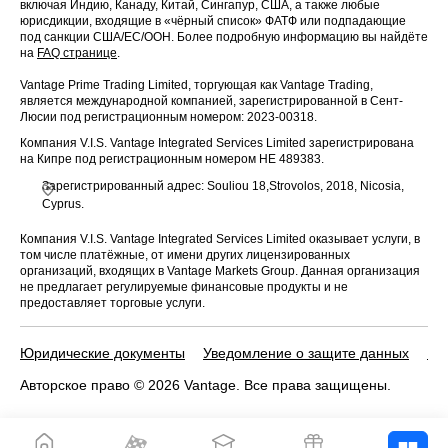
включая Индию, Канаду, Китай, Сингапур, США, а также любые
юрисдикции, входящие в «чёрный список» ФАТФ или подпадающие
под санкции США/ЕС/ООН. Более подробную информацию вы найдёте
на
FAQ странице
.
Vantage Prime Trading Limited, торгующая как Vantage Trading,
является международной компанией, зарегистрированной в Сент-
Люсии под регистрационным номером: 2023-00318.
Компания V.I.S. Vantage Integrated Services Limited зарегистрирована
на Кипре под регистрационным номером HE 489383.
Зарегистрированный адрес: Souliou 18,Strovolos, 2018, Nicosia,
Cyprus.
Компания V.I.S. Vantage Integrated Services Limited оказывает услуги, в
том числе платёжные, от имени других лицензированных
организаций, входящих в Vantage Markets Group. Данная организация
не предлагает регулируемые финансовые продукты и не
предоставляет торговые услуги.
Юридические документы
Уведомление о защите данных
По
Авторское право © 2026 Vantage. Все права защищены.