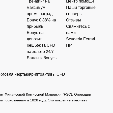
Трейдинг на
Центр помощи
максимум:
Наши торговые
время наград
серверы
Бонус 0,88% на
Отзывы
прибыль
Свяжитесь с
Бонус на
нами
депозит
Scuderia Ferrari
Кешбэк за CFD
HP
на золото 24/7
Баллы и бонусы
орговля нефтью
Криптоактивы CFD
мым Финансовой Комиссией Маврикия (FSC). Операции
м, основанным в 1828 году. Это покрытие включает