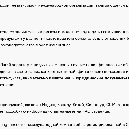
сии, независимой международной организации, занимающейся ра
жена со значительным риском и может не подходить всем инвестор
родуктами у вас нет никаких прав или обязательств в отношении 
 законодательство может измениться.
общий характер и не учитывает ваши личные цели, финансовые обс
дность в свете ваших конкретных целей, финансового положения 
Пожалуйста, внимательно изучите наши
юридические документы
 решения.
юрисдикций, включая Индию, Канаду, Китай, Сингапур, США, а та
ее подробную информацию вы найдёте на
FAQ странице
.
Trading, является международной компанией, зарегистрированной в