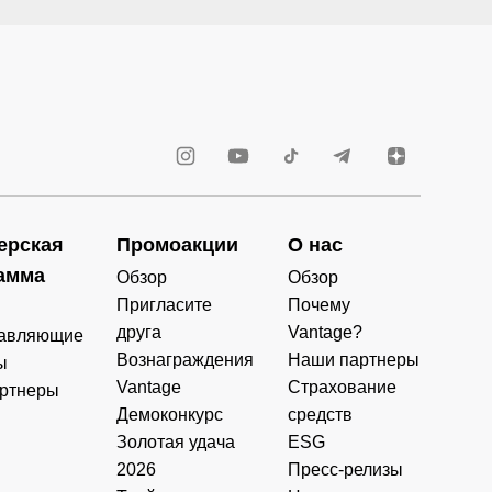
ерская
Промоакции
О нас
амма
Обзор
Обзор
Пригласите
Почему
друга
Vantage?
авляющие
Вознаграждения
Наши партнеры
ы
Vantage
Страхование
ртнеры
Демоконкурс
средств
Золотая удача
ESG
2026
Пресс-релизы