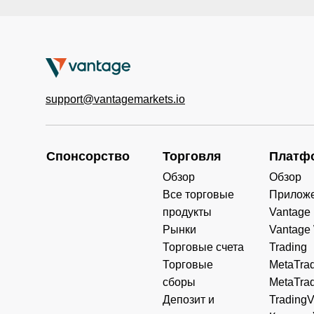
support@vantagemarkets.io
Спонсорство
Торговля
Платф
Обзор
Обзор
Все торговые
Прилож
продукты
Vantage
Рынки
Vantage
Торговые счета
Trading
Торговые
MetaTrad
сборы
MetaTrad
Депозит и
Trading