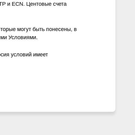
TP и ECN. Центовые счета
оторые могут быть понесены, в
ими Условиями.
рсия условий имеет