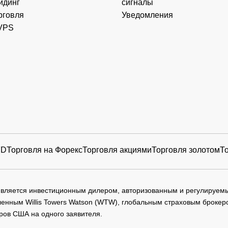
йдинг
сигналы
рговля
Уведомления
VPS
FD
Торговля на Форекс
Торговля акциями
Торговля золотом
Т
 является инвестиционным дилером, авторизованным и регулируе
нным Willis Towers Watson (WTW), глобальным страховым брокеро
ров США на одного заявителя.