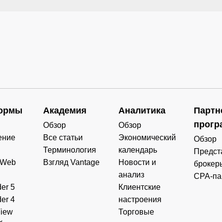
ормы
Академия
Аналитика
Партн
прогр
Обзор
Обзор
ение
Все статьи
Экономический
Обзор
Терминология
календарь
Предст
 Web
Взгляд Vantage
Новости и
брокер
анализ
CPA-па
er 5
Клиентские
er 4
настроения
View
Торговые