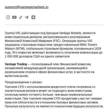
support@vantagemarkets.io
Группа VIG, работающая под брендом Vantage Markets, является
инвестиционным дилером, авторизованным и регулируемым
Финансовой Комиссией Маврикия (FSC). Операции группы VIG
защищены страховым покрытием, предоставленным Willis Towers
Watson (WTW), глобальным страховым брокером, основанным в 1828
году. Это покрытие включает возможность получения компенсации до
1 000 000 долларов США на одного заявителя.
Vantage Trading
— полноправный член Финансовой комиссии,
независимой международной организации, занимающейся
разрешением споров в сфере финансовых услуг, в частности на
валютном рынке.
Предупреждение о рисках:
Торговля CFD с использованием кредитного плеча сопряжена со
значительным риском и может не подходить всем инвесторам,
поскольку можно потерять больше, чем ваши первоначальные
инвестиции. При торговле нашими CFD-продуктами у вас нет никаких
прав или обязательств в отношении базовых финансовых активов.
Прошлые результаты не являются показателем будущих результатов,