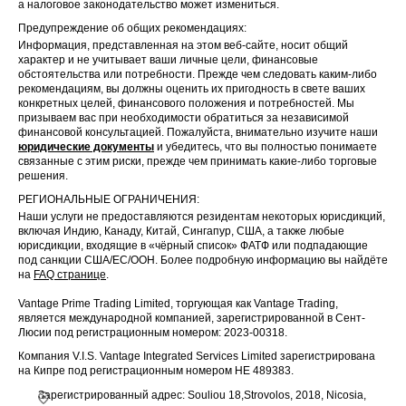
а налоговое законодательство может измениться.
Предупреждение об общих рекомендациях:
Информация, представленная на этом веб-сайте, носит общий
характер и не учитывает ваши личные цели, финансовые
обстоятельства или потребности. Прежде чем следовать каким-либо
рекомендациям, вы должны оценить их пригодность в свете ваших
конкретных целей, финансового положения и потребностей. Мы
призываем вас при необходимости обратиться за независимой
финансовой консультацией. Пожалуйста, внимательно изучите наши
юридические документы
и убедитесь, что вы полностью понимаете
связанные с этим риски, прежде чем принимать какие-либо торговые
решения.
РЕГИОНАЛЬНЫЕ ОГРАНИЧЕНИЯ:
Наши услуги не предоставляются резидентам некоторых юрисдикций,
включая Индию, Канаду, Китай, Сингапур, США, а также любые
юрисдикции, входящие в «чёрный список» ФАТФ или подпадающие
под санкции США/ЕС/ООН. Более подробную информацию вы найдёте
на
FAQ странице
.
Vantage Prime Trading Limited, торгующая как Vantage Trading,
является международной компанией, зарегистрированной в Сент-
Люсии под регистрационным номером: 2023-00318.
Компания V.I.S. Vantage Integrated Services Limited зарегистрирована
на Кипре под регистрационным номером HE 489383.
Зарегистрированный адрес: Souliou 18,Strovolos, 2018, Nicosia,