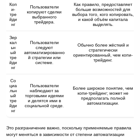
Коп
Как правило, предоставляет
Пользователи
и-
больше возможностей для
копируют сделки
тре
выбора того, кого копировать,
выбранного
йди
и какой объём капитала
трейдера.
нг
выделять.
Зер
кал
Пользователи
Обычно более жёсткий и
ьн
следуют
стратегически
ый
автоматизированно
ориентированный, чем копи-
тре
й стратегии или
трейдинг.
йди
системе.
нг
Со
циа
Пользователи
Более широкое понятие, чем
льн
наблюдают за
копи-трейдинг; может не
ый
торговыми идеями
предполагать полной
тре
и делятся ими в
автоматизации.
йди
социальной среде.
нг
Это разграничение важно, поскольку применяемые правила
могут меняться в зависимости от степени автоматизации