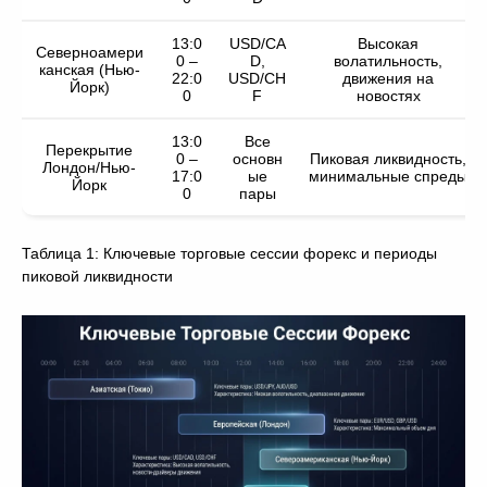
13:0
USD/CA
Высокая
Северноамери
0 –
D,
волатильность,
канская (Нью-
22:0
USD/CH
движения на
Йорк)
0
F
новостях
13:0
Все
Перекрытие
0 –
основн
Пиковая ликвидность,
Лондон/Нью-
17:0
ые
минимальные спреды
Йорк
0
пары
Таблица 1: Ключевые торговые сессии форекс и периоды
пиковой ликвидности