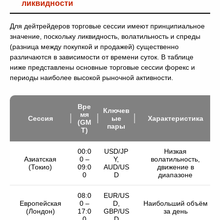
ликвидности
Для дейтрейдеров торговые сессии имеют принципиальное
значение, поскольку ликвидность, волатильность и спреды
(разница между покупкой и продажей) существенно
различаются в зависимости от времени суток. В таблице
ниже представлены основные торговые сессии форекс и
периоды наиболее высокой рыночной активности.
Вре
Ключев
мя
Сессия
ые
Характеристика
(GM
пары
T)
00:0
USD/JP
Низкая
Азиатская
0 –
Y,
волатильность,
(Токио)
09:0
AUD/US
движение в
0
D
диапазоне
08:0
EUR/US
Европейская
0 –
D,
Наибольший объём
(Лондон)
17:0
GBP/US
за день
0
D