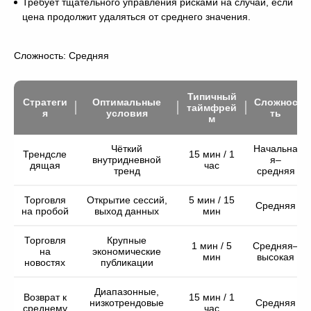
Требует тщательного управления рисками на случай, если
цена продолжит удаляться от среднего значения.
Сложность: Средняя
Типичный
Стратеги
Оптимальные
Сложнос
таймфрей
я
условия
ть
м
Чёткий
Начальна
Трендсле
15 мин / 1
внутридневной
я–
дящая
час
тренд
средняя
Торговля
Открытие сессий,
5 мин / 15
Средняя
на пробой
выход данных
мин
Торговля
Крупные
1 мин / 5
Средняя–
на
экономические
мин
высокая
новостях
публикации
Диапазонные,
Возврат к
15 мин / 1
низкотрендовые
Средняя
среднему
час