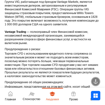
Группа VIG, работающая под брендом Vantage Markets, является
инвестиционным дилером, авторизованным и регулируемым
Финансовой Комиссией Маврикия (FSC). Операции группы VIG
защищены страховым покрытием, предоставленным Willis Towers
Watson (WTW), глобальным страховым брокером, основанным в 1828
году. Это покрытие включает возможность получения компенсации до
1 000 000 долларов США на одного заявителя.
Vantage Trading
— полноправный член Финансовой комиссии,
независимой международной организации, занимающейся
разрешением споров в сфере финансовых услуг, в частности на
валютном рынке.
Предупреждение о рисках:
Торговля CFD с использованием кредитного плеча сопряжена со
значительным риском и может не подходить всем инвесторам,
поскольку можно потерять больше, чем ваши первоначальные
инвестиции. При торговле нашими CFD-продуктами у вас нет никаких
прав или обязательств в отношении базовых финансовых активов.
Прошлые результаты не являются показателем будущих результатов,
а налоговое законодательство может измениться.
Предупреждение об общих рекомендациях:
Информация, представленная на этом веб-сайте, носит общий
характер и не учитывает ваши личные цели, финансовые
обстоятельства или потребности. Прежде чем следовать каким-либо
рекомендациям, вы должны оценить их пригодность в свете ваших
Спонсорство
Главная
Академия
Промо
Войти
конкретных целей, финансового положения и потребностей. Мы