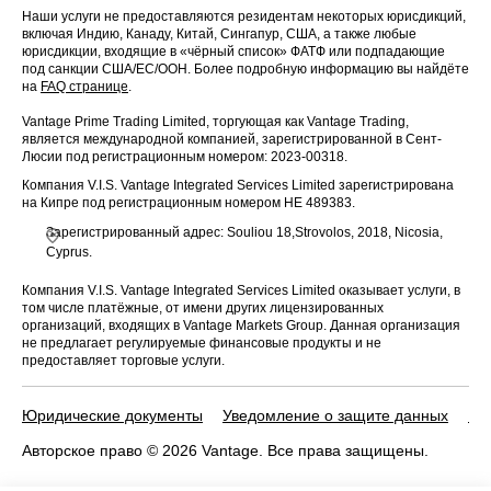
Наши услуги не предоставляются резидентам некоторых юрисдикций,
включая Индию, Канаду, Китай, Сингапур, США, а также любые
юрисдикции, входящие в «чёрный список» ФАТФ или подпадающие
под санкции США/ЕС/ООН. Более подробную информацию вы найдёте
на
FAQ странице
.
Vantage Prime Trading Limited, торгующая как Vantage Trading,
является международной компанией, зарегистрированной в Сент-
Люсии под регистрационным номером: 2023-00318.
Компания V.I.S. Vantage Integrated Services Limited зарегистрирована
на Кипре под регистрационным номером HE 489383.
Зарегистрированный адрес: Souliou 18,Strovolos, 2018, Nicosia,
Cyprus.
Компания V.I.S. Vantage Integrated Services Limited оказывает услуги, в
том числе платёжные, от имени других лицензированных
организаций, входящих в Vantage Markets Group. Данная организация
не предлагает регулируемые финансовые продукты и не
предоставляет торговые услуги.
Юридические документы
Уведомление о защите данных
По
Авторское право © 2026 Vantage. Все права защищены.