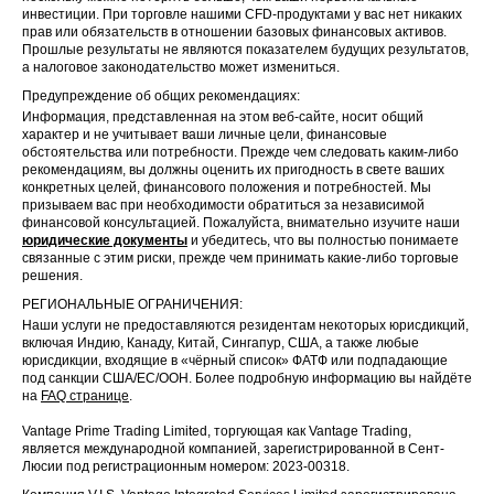
инвестиции. При торговле нашими CFD-продуктами у вас нет никаких
прав или обязательств в отношении базовых финансовых активов.
Прошлые результаты не являются показателем будущих результатов,
а налоговое законодательство может измениться.
Предупреждение об общих рекомендациях:
Информация, представленная на этом веб-сайте, носит общий
характер и не учитывает ваши личные цели, финансовые
обстоятельства или потребности. Прежде чем следовать каким-либо
рекомендациям, вы должны оценить их пригодность в свете ваших
конкретных целей, финансового положения и потребностей. Мы
призываем вас при необходимости обратиться за независимой
финансовой консультацией. Пожалуйста, внимательно изучите наши
юридические документы
и убедитесь, что вы полностью понимаете
связанные с этим риски, прежде чем принимать какие-либо торговые
решения.
РЕГИОНАЛЬНЫЕ ОГРАНИЧЕНИЯ:
Наши услуги не предоставляются резидентам некоторых юрисдикций,
включая Индию, Канаду, Китай, Сингапур, США, а также любые
юрисдикции, входящие в «чёрный список» ФАТФ или подпадающие
под санкции США/ЕС/ООН. Более подробную информацию вы найдёте
на
FAQ странице
.
Vantage Prime Trading Limited, торгующая как Vantage Trading,
является международной компанией, зарегистрированной в Сент-
Люсии под регистрационным номером: 2023-00318.