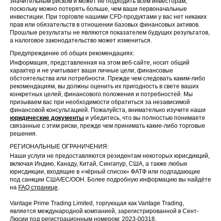
значительным риском и может не подходить всем инвесторам,
поскольку можно потерять больше, чем ваши первоначальные
инвестиции. При торговле нашими CFD-продуктами у вас нет никаких
прав или обязательств в отношении базовых финансовых активов.
Прошлые результаты не являются показателем будущих результатов,
а налоговое законодательство может измениться.
Предупреждение об общих рекомендациях:
Информация, представленная на этом веб-сайте, носит общий
характер и не учитывает ваши личные цели, финансовые
обстоятельства или потребности. Прежде чем следовать каким-либо
рекомендациям, вы должны оценить их пригодность в свете ваших
конкретных целей, финансового положения и потребностей. Мы
призываем вас при необходимости обратиться за независимой
финансовой консультацией. Пожалуйста, внимательно изучите наши
юридические документы
и убедитесь, что вы полностью понимаете
связанные с этим риски, прежде чем принимать какие-либо торговые
решения.
РЕГИОНАЛЬНЫЕ ОГРАНИЧЕНИЯ:
Наши услуги не предоставляются резидентам некоторых юрисдикций,
включая Индию, Канаду, Китай, Сингапур, США, а также любые
юрисдикции, входящие в «чёрный список» ФАТФ или подпадающие
под санкции США/ЕС/ООН. Более подробную информацию вы найдёте
на
FAQ странице
.
Vantage Prime Trading Limited, торгующая как Vantage Trading,
является международной компанией, зарегистрированной в Сент-
Люсии под регистрационным номером: 2023-00318.