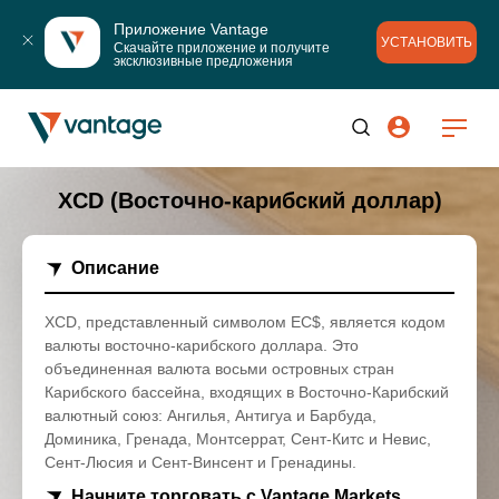
Приложение Vantage
УСТАНОВИТЬ
Скачайте приложение и получите 
эксклюзивные предложения
XCD (Восточно-карибский доллар)
Описание
XCD, представленный символом EC$, является кодом
валюты восточно-карибского доллара. Это
объединенная валюта восьми островных стран
Карибского бассейна, входящих в Восточно-Карибский
валютный союз: Ангилья, Антигуа и Барбуда,
Доминика, Гренада, Монтсеррат, Сент-Китс и Невис,
Сент-Люсия и Сент-Винсент и Гренадины.
Начните торговать с Vantage Markets