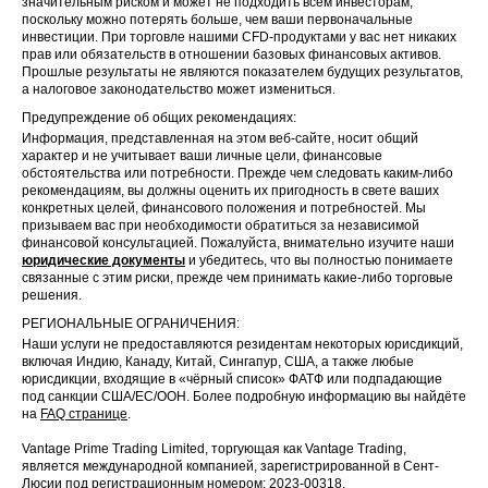
значительным риском и может не подходить всем инвесторам,
поскольку можно потерять больше, чем ваши первоначальные
инвестиции. При торговле нашими CFD-продуктами у вас нет никаких
прав или обязательств в отношении базовых финансовых активов.
Прошлые результаты не являются показателем будущих результатов,
а налоговое законодательство может измениться.
Предупреждение об общих рекомендациях:
Информация, представленная на этом веб-сайте, носит общий
характер и не учитывает ваши личные цели, финансовые
обстоятельства или потребности. Прежде чем следовать каким-либо
рекомендациям, вы должны оценить их пригодность в свете ваших
конкретных целей, финансового положения и потребностей. Мы
призываем вас при необходимости обратиться за независимой
финансовой консультацией. Пожалуйста, внимательно изучите наши
юридические документы
и убедитесь, что вы полностью понимаете
связанные с этим риски, прежде чем принимать какие-либо торговые
решения.
РЕГИОНАЛЬНЫЕ ОГРАНИЧЕНИЯ:
Наши услуги не предоставляются резидентам некоторых юрисдикций,
включая Индию, Канаду, Китай, Сингапур, США, а также любые
юрисдикции, входящие в «чёрный список» ФАТФ или подпадающие
под санкции США/ЕС/ООН. Более подробную информацию вы найдёте
на
FAQ странице
.
Vantage Prime Trading Limited, торгующая как Vantage Trading,
является международной компанией, зарегистрированной в Сент-
Люсии под регистрационным номером: 2023-00318.