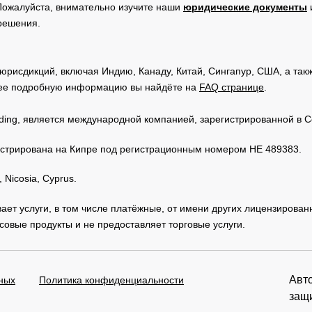
Пожалуйста, внимательно изучите наши
юридические документы
 решения.
юрисдикций, включая Индию, Канаду, Китай, Сингапур, США, а та
ее подробную информацию вы найдёте на
FAQ странице
.
Trading, является международной компанией, зарегистрированной в
регистрирована на Кипре под регистрационным номером HE 489383.
 Nicosia, Cyprus.
зывает услуги, в том числе платёжные, от имени других лицензирова
овые продукты и не предоставляет торговые услуги.
Авто
ных
Политика конфиденциальности
защ