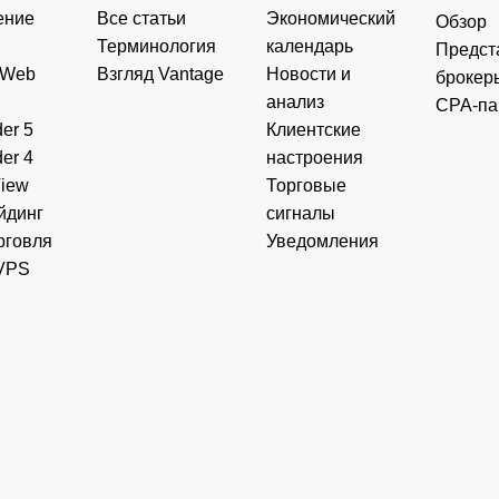
ение
Все статьи
Экономический
Обзор
Терминология
календарь
Предст
 Web
Взгляд Vantage
Новости и
брокер
анализ
CPA-па
er 5
Клиентские
er 4
настроения
View
Торговые
йдинг
сигналы
рговля
Уведомления
VPS