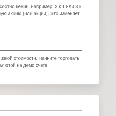
омпаний, как
оотношении, например, 2 к 1 или 3 к
ную акцию (или акции). Это изменяет
омпаний, как
и Fortescue
омпаний, как
и
омпаний, как
P
низкой стоимости. Начните торговать
валютой на
демо счете
.