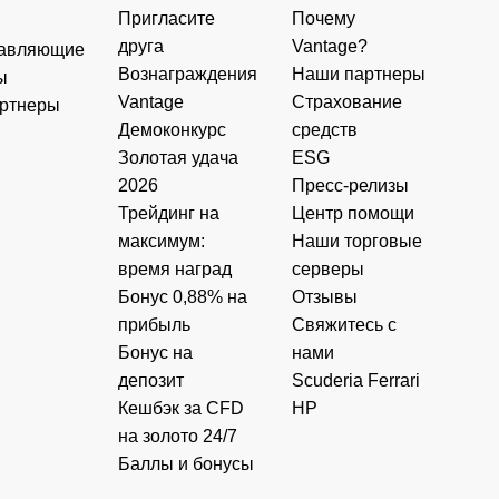
Пригласите
Почему
друга
Vantage?
авляющие
Вознаграждения
Наши партнеры
ы
Vantage
Страхование
ртнеры
Демоконкурс
средств
Золотая удача
ESG
2026
Пресс-релизы
Трейдинг на
Центр помощи
максимум:
Наши торговые
время наград
серверы
Бонус 0,88% на
Отзывы
прибыль
Свяжитесь с
Бонус на
нами
депозит
Scuderia Ferrari
Кешбэк за CFD
HP
на золото 24/7
Баллы и бонусы