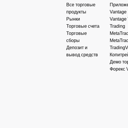
Все торговые
Прилож
продукты
Vantage
Рынки
Vantage
Торговые счета
Trading
Торговые
MetaTrad
сборы
MetaTrad
Депозит и
Trading
вывод средств
Копитре
Демо то
Форекс 