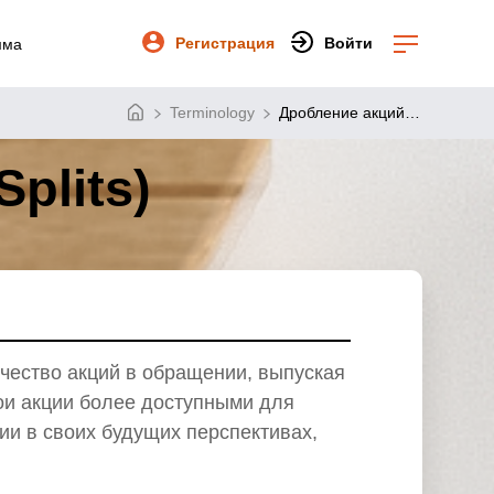
Регистрация
Войти
мма
Terminology
Дробление акций (Stock Splits)
ьте в
паний в США,
знания и опыт в
лии
аработок
plits)
ие брокеры
я на
к работает
 Vantage и получайте
 IB высшего уровня
и
ей и
й инструкцией
й.
ентов и получайте
сии
ть акциями
 и
мущества
чество акций в обращении, выпуская
ои акции более доступными для
кциями
на
гии торговли
ии в своих будущих перспективах,
ном