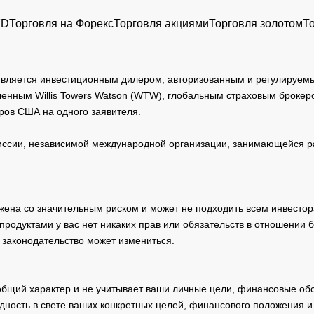
FD
Торговля на Форекс
Торговля акциями
Торговля золотом
Т
 является инвестиционным дилером, авторизованным и регулируе
нным Willis Towers Watson (WTW), глобальным страховым брокеро
ров США на одного заявителя.
сии, независимой международной организации, занимающейся ра
жена со значительным риском и может не подходить всем инвестор
родуктами у вас нет никаких прав или обязательств в отношении 
 законодательство может измениться.
общий характер и не учитывает ваши личные цели, финансовые обс
дность в свете ваших конкретных целей, финансового положения 