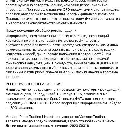
значительным риском и может не подходить всем инвесторам,
поскольку можно потерять больше, чем ваши первоначальные
инвестиции. При торговле нашими CFD-продуктами у вас нет никаких
прав или обязательств в отношении базовых финансовых активов.
Прошлые результаты не являются показателем будущих результатов,
а налоговое законодательство может измениться.
Предупреждение об общих рекомендациях:
Информация, представленная на этом веб-сайте, носит общий
характер и не учитывает ваши личные цели, финансовые
обстоятельства или потребности. Прежде чем следовать каким-либо
рекомендациям, вы должны оценить их пригодность в свете ваших
конкретных целей, финансового положения и потребностей. Мы
призываем вас при необходимости обратиться за независимой
финансовой консультацией. Пожалуйста, внимательно изучите наши
юридические документы
и убедитесь, что вы полностью понимаете
связанные с этим риски, прежде чем принимать какие-либо торговые
решения.
РЕГИОНАЛЬНЫЕ ОГРАНИЧЕНИЯ:
Наши услуги не предоставляются резидентам некоторых юрисдикций,
включая Индию, Канаду, Китай, Сингапур, США, а также любые
юрисдикции, входящие в «чёрный список» ФАТФ или подпадающие
под санкции США/ЕС/ООН. Более подробную информацию вы найдёте
на
FAQ странице
.
Vantage Prime Trading Limited, торгующая как Vantage Trading,
является международной компанией, зарегистрированной в Сент-
Люсии под регистрационным номером: 2023-00318.