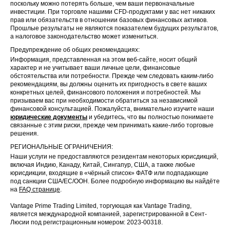
поскольку можно потерять больше, чем ваши первоначальные
инвестиции. При торговле нашими CFD-продуктами у вас нет никаких
прав или обязательств в отношении базовых финансовых активов.
Прошлые результаты не являются показателем будущих результатов,
а налоговое законодательство может измениться.
Предупреждение об общих рекомендациях:
Информация, представленная на этом веб-сайте, носит общий
характер и не учитывает ваши личные цели, финансовые
обстоятельства или потребности. Прежде чем следовать каким-либо
рекомендациям, вы должны оценить их пригодность в свете ваших
конкретных целей, финансового положения и потребностей. Мы
призываем вас при необходимости обратиться за независимой
финансовой консультацией. Пожалуйста, внимательно изучите наши
юридические документы
и убедитесь, что вы полностью понимаете
связанные с этим риски, прежде чем принимать какие-либо торговые
решения.
РЕГИОНАЛЬНЫЕ ОГРАНИЧЕНИЯ:
Наши услуги не предоставляются резидентам некоторых юрисдикций,
включая Индию, Канаду, Китай, Сингапур, США, а также любые
юрисдикции, входящие в «чёрный список» ФАТФ или подпадающие
под санкции США/ЕС/ООН. Более подробную информацию вы найдёте
на
FAQ странице
.
Vantage Prime Trading Limited, торгующая как Vantage Trading,
является международной компанией, зарегистрированной в Сент-
Люсии под регистрационным номером: 2023-00318.