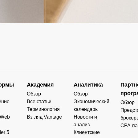
ормы
Академия
Аналитика
Партн
прогр
Обзор
Обзор
ение
Все статьи
Экономический
Обзор
Терминология
календарь
Предст
 Web
Взгляд Vantage
Новости и
брокер
анализ
CPA-па
er 5
Клиентские