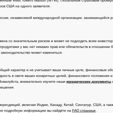
нным Willis Towers Watson (WTW), глобальным страховым брокеро
ров США на одного заявителя.
сии, независимой международной организации, занимающейся ра
жена со значительным риском и может не подходить всем инвестор
родуктами у вас нет никаких прав или обязательств в отношении 
 законодательство может измениться.
общий характер и не учитывает ваши личные цели, финансовые обс
дность в свете ваших конкретных целей, финансового положения 
Пожалуйста, внимательно изучите наши
юридические документы
 решения.
юрисдикций, включая Индию, Канаду, Китай, Сингапур, США, а та
ее подробную информацию вы найдёте на
FAQ странице
.