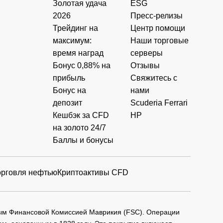
Золотая удача
ESG
2026
Пресс-релизы
Трейдинг на
Центр помощи
максимум:
Наши торговые
время наград
серверы
Бонус 0,88% на
Отзывы
прибыль
Свяжитесь с
Бонус на
нами
депозит
Scuderia Ferrari
Кешбэк за CFD
HP
на золото 24/7
Баллы и бонусы
орговля нефтью
Криптоактивы CFD
мым Финансовой Комиссией Маврикия (FSC). Операции