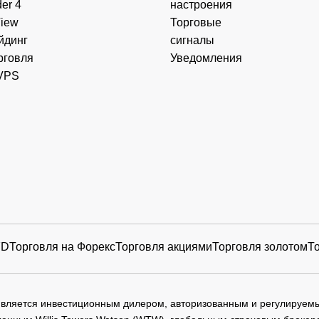
er 4
настроения
View
Торговые
йдинг
сигналы
рговля
Уведомления
VPS
FD
Торговля на Форекс
Торговля акциями
Торговля золотом
Т
 является инвестиционным дилером, авторизованным и регулируе