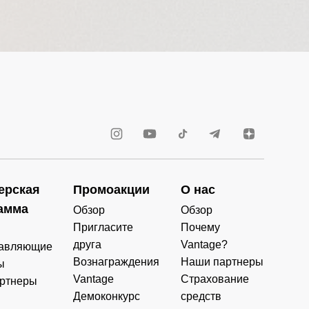
ерская
Промоакции
О нас
амма
Обзор
Обзор
Пригласите
Почему
друга
Vantage?
авляющие
Вознаграждения
Наши партнеры
ы
Vantage
Страхование
ртнеры
Демоконкурс
средств