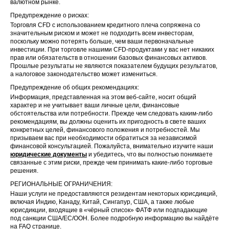
валютном рынке.
Предупреждение о рисках:
Торговля CFD с использованием кредитного плеча сопряжена со
значительным риском и может не подходить всем инвесторам,
поскольку можно потерять больше, чем ваши первоначальные
инвестиции. При торговле нашими CFD-продуктами у вас нет никаких
прав или обязательств в отношении базовых финансовых активов.
Прошлые результаты не являются показателем будущих результатов,
а налоговое законодательство может измениться.
Предупреждение об общих рекомендациях:
Информация, представленная на этом веб-сайте, носит общий
характер и не учитывает ваши личные цели, финансовые
обстоятельства или потребности. Прежде чем следовать каким-либо
рекомендациям, вы должны оценить их пригодность в свете ваших
конкретных целей, финансового положения и потребностей. Мы
призываем вас при необходимости обратиться за независимой
финансовой консультацией. Пожалуйста, внимательно изучите наши
юридические документы
и убедитесь, что вы полностью понимаете
связанные с этим риски, прежде чем принимать какие-либо торговые
решения.
РЕГИОНАЛЬНЫЕ ОГРАНИЧЕНИЯ:
Наши услуги не предоставляются резидентам некоторых юрисдикций,
включая Индию, Канаду, Китай, Сингапур, США, а также любые
юрисдикции, входящие в «чёрный список» ФАТФ или подпадающие
под санкции США/ЕС/ООН. Более подробную информацию вы найдёте
на
FAQ странице
.