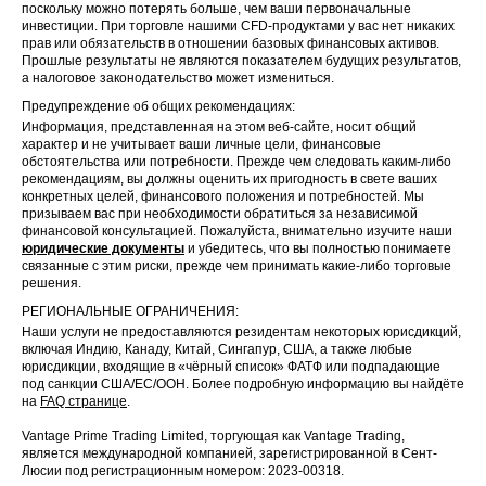
поскольку можно потерять больше, чем ваши первоначальные
инвестиции. При торговле нашими CFD-продуктами у вас нет никаких
прав или обязательств в отношении базовых финансовых активов.
Прошлые результаты не являются показателем будущих результатов,
а налоговое законодательство может измениться.
Предупреждение об общих рекомендациях:
Информация, представленная на этом веб-сайте, носит общий
характер и не учитывает ваши личные цели, финансовые
обстоятельства или потребности. Прежде чем следовать каким-либо
рекомендациям, вы должны оценить их пригодность в свете ваших
конкретных целей, финансового положения и потребностей. Мы
призываем вас при необходимости обратиться за независимой
финансовой консультацией. Пожалуйста, внимательно изучите наши
юридические документы
и убедитесь, что вы полностью понимаете
связанные с этим риски, прежде чем принимать какие-либо торговые
решения.
РЕГИОНАЛЬНЫЕ ОГРАНИЧЕНИЯ:
Наши услуги не предоставляются резидентам некоторых юрисдикций,
включая Индию, Канаду, Китай, Сингапур, США, а также любые
юрисдикции, входящие в «чёрный список» ФАТФ или подпадающие
под санкции США/ЕС/ООН. Более подробную информацию вы найдёте
на
FAQ странице
.
Vantage Prime Trading Limited, торгующая как Vantage Trading,
является международной компанией, зарегистрированной в Сент-
Люсии под регистрационным номером: 2023-00318.