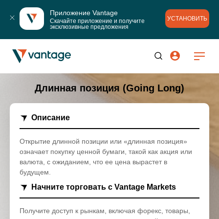
Приложение Vantage
УСТАНОВИТЬ
Скачайте приложение и получите 
эксклюзивные предложения
Длинная позиция (Going Long)
Описание
Открытие длинной позиции или «длинная позиция»
означает покупку ценной бумаги, такой как акция или
валюта, с ожиданием, что ее цена вырастет в
будущем.
Начните торговать с Vantage Markets
Получите доступ к рынкам, включая форекс, товары,