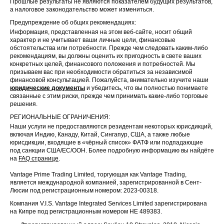
Прошлые результаты не являются показателем будущих результатов,
а налоговое законодательство может измениться.
Предупреждение об общих рекомендациях:
Информация, представленная на этом веб-сайте, носит общий
характер и не учитывает ваши личные цели, финансовые
обстоятельства или потребности. Прежде чем следовать каким-либо
рекомендациям, вы должны оценить их пригодность в свете ваших
конкретных целей, финансового положения и потребностей. Мы
призываем вас при необходимости обратиться за независимой
финансовой консультацией. Пожалуйста, внимательно изучите наши
юридические документы
и убедитесь, что вы полностью понимаете
связанные с этим риски, прежде чем принимать какие-либо торговые
решения.
РЕГИОНАЛЬНЫЕ ОГРАНИЧЕНИЯ:
Наши услуги не предоставляются резидентам некоторых юрисдикций,
включая Индию, Канаду, Китай, Сингапур, США, а также любые
юрисдикции, входящие в «чёрный список» ФАТФ или подпадающие
под санкции США/ЕС/ООН. Более подробную информацию вы найдёте
на
FAQ странице
.
Vantage Prime Trading Limited, торгующая как Vantage Trading,
является международной компанией, зарегистрированной в Сент-
Люсии под регистрационным номером: 2023-00318.
Компания V.I.S. Vantage Integrated Services Limited зарегистрирована
на Кипре под регистрационным номером HE 489383.