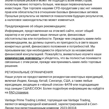
значительным риском и может не подходить всем инвесторам,
поскольку можно потерять больше, чем ваши первоначальные
инвестиции. При торговле нашими CFD-продуктами у вас нет никаких
прав или обязательств в отношении базовых финансовых активов.
Прошлые результаты не являются показателем будущих результатов,
а налоговое законодательство может измениться.
Предупреждение об общих рекомендациях:
Информация, представленная на этом веб-сайте, носит общий
характер и не учитывает ваши личные цели, финансовые
обстоятельства или потребности. Прежде чем следовать каким-либо
рекомендациям, вы должны оценить их пригодность в свете ваших
конкретных целей, финансового положения и потребностей. Мы
призываем вас при необходимости обратиться за независимой
финансовой консультацией. Пожалуйста, внимательно изучите наши
юридические документы
и убедитесь, что вы полностью понимаете
связанные с этим риски, прежде чем принимать какие-либо торговые
решения.
РЕГИОНАЛЬНЫЕ ОГРАНИЧЕНИЯ:
Наши услуги не предоставляются резидентам некоторых юрисдикций,
включая Индию, Канаду, Китай, Сингапур, США, а также любые
юрисдикции, входящие в «чёрный список» ФАТФ или подпадающие
под санкции США/ЕС/ООН. Более подробную информацию вы найдёте
на
FAQ странице
.
Vantage Prime Trading Limited, торгующая как Vantage Trading,
является международной компанией, зарегистрированной в Сент-
Люсии под регистрационным номером: 2023-00318.