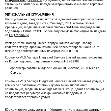
юридические документы
и убедитесь, что вы полностью понимаете
связанные с этим риски, прежде чем принимать какие-либо торговые
решения.
РЕГИОНАЛЬНЫЕ ОГРАНИЧЕНИЯ:
Наши услуги не предоставляются резидентам некоторых юрисдикций,
включая Индию, Канаду, Китай, Сингапур, США, а также любые
юрисдикции, входящие в «чёрный список» ФАТФ или подпадающие
под санкции США/ЕС/ООН. Более подробную информацию вы найдёте
на
FAQ странице
.
Vantage Prime Trading Limited, торгующая как Vantage Trading,
является международной компанией, зарегистрированной в Сент-
Люсии под регистрационным номером: 2023-00318.
Компания V.I.S. Vantage Integrated Services Limited зарегистрирована
на Кипре под регистрационным номером HE 489383.
Зарегистрированный адрес: Souliou 18,Strovolos, 2018, Nicosia,
Cyprus.
Компания V.I.S. Vantage Integrated Services Limited оказывает услуги, в
том числе платёжные, от имени других лицензированных
организаций, входящих в Vantage Markets Group. Данная организация
не предлагает регулируемые финансовые продукты и не
предоставляет торговые услуги.
Юридические документы
Уведомление о защите данных
По