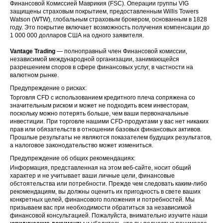
Финансовой Комиссией Маврикия (FSC). Операции группы VIG
защищены страховым покрытием, предоставленным Willis Towers
Watson (WTW), глобальным страховым брокером, основанным в 1828
году. Это покрытие включает возможность получения компенсации до
1 000 000 долларов США на одного заявителя.
Vantage Trading
— полноправный член Финансовой комиссии,
независимой международной организации, занимающейся
разрешением споров в сфере финансовых услуг, в частности на
валютном рынке.
Предупреждение о рисках:
Торговля CFD с использованием кредитного плеча сопряжена со
значительным риском и может не подходить всем инвесторам,
поскольку можно потерять больше, чем ваши первоначальные
инвестиции. При торговле нашими CFD-продуктами у вас нет никаких
прав или обязательств в отношении базовых финансовых активов.
Прошлые результаты не являются показателем будущих результатов,
а налоговое законодательство может измениться.
Предупреждение об общих рекомендациях:
Информация, представленная на этом веб-сайте, носит общий
характер и не учитывает ваши личные цели, финансовые
обстоятельства или потребности. Прежде чем следовать каким-либо
рекомендациям, вы должны оценить их пригодность в свете ваших
конкретных целей, финансового положения и потребностей. Мы
призываем вас при необходимости обратиться за независимой
финансовой консультацией. Пожалуйста, внимательно изучите наши