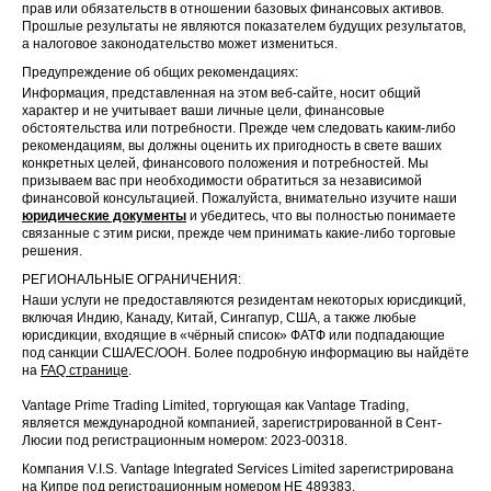
прав или обязательств в отношении базовых финансовых активов.
Прошлые результаты не являются показателем будущих результатов,
а налоговое законодательство может измениться.
Предупреждение об общих рекомендациях:
Информация, представленная на этом веб-сайте, носит общий
характер и не учитывает ваши личные цели, финансовые
обстоятельства или потребности. Прежде чем следовать каким-либо
рекомендациям, вы должны оценить их пригодность в свете ваших
конкретных целей, финансового положения и потребностей. Мы
призываем вас при необходимости обратиться за независимой
финансовой консультацией. Пожалуйста, внимательно изучите наши
юридические документы
и убедитесь, что вы полностью понимаете
связанные с этим риски, прежде чем принимать какие-либо торговые
решения.
РЕГИОНАЛЬНЫЕ ОГРАНИЧЕНИЯ:
Наши услуги не предоставляются резидентам некоторых юрисдикций,
включая Индию, Канаду, Китай, Сингапур, США, а также любые
юрисдикции, входящие в «чёрный список» ФАТФ или подпадающие
под санкции США/ЕС/ООН. Более подробную информацию вы найдёте
на
FAQ странице
.
Vantage Prime Trading Limited, торгующая как Vantage Trading,
является международной компанией, зарегистрированной в Сент-
Люсии под регистрационным номером: 2023-00318.
Компания V.I.S. Vantage Integrated Services Limited зарегистрирована
на Кипре под регистрационным номером HE 489383.