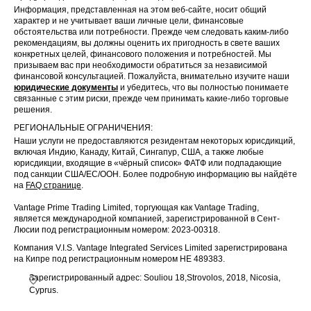
Информация, представленная на этом веб-сайте, носит общий
характер и не учитывает ваши личные цели, финансовые
обстоятельства или потребности. Прежде чем следовать каким-либо
рекомендациям, вы должны оценить их пригодность в свете ваших
конкретных целей, финансового положения и потребностей. Мы
призываем вас при необходимости обратиться за независимой
финансовой консультацией. Пожалуйста, внимательно изучите наши
юридические документы
и убедитесь, что вы полностью понимаете
связанные с этим риски, прежде чем принимать какие-либо торговые
решения.
РЕГИОНАЛЬНЫЕ ОГРАНИЧЕНИЯ:
Наши услуги не предоставляются резидентам некоторых юрисдикций,
включая Индию, Канаду, Китай, Сингапур, США, а также любые
юрисдикции, входящие в «чёрный список» ФАТФ или подпадающие
под санкции США/ЕС/ООН. Более подробную информацию вы найдёте
на
FAQ странице
.
Vantage Prime Trading Limited, торгующая как Vantage Trading,
является международной компанией, зарегистрированной в Сент-
Люсии под регистрационным номером: 2023-00318.
Компания V.I.S. Vantage Integrated Services Limited зарегистрирована
на Кипре под регистрационным номером HE 489383.
Зарегистрированный адрес: Souliou 18,Strovolos, 2018, Nicosia,
Cyprus.