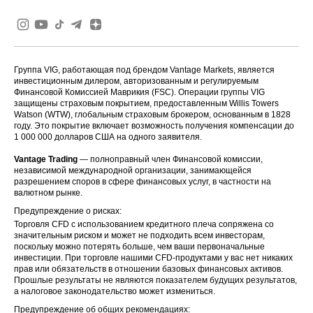
Группа VIG, работающая под брендом Vantage Markets, является
инвестиционным дилером, авторизованным и регулируемым
Финансовой Комиссией Маврикия (FSC). Операции группы VIG
защищены страховым покрытием, предоставленным Willis Towers
Watson (WTW), глобальным страховым брокером, основанным в 1828
году. Это покрытие включает возможность получения компенсации до
1 000 000 долларов США на одного заявителя.
Vantage Trading
— полноправный член Финансовой комиссии,
независимой международной организации, занимающейся
разрешением споров в сфере финансовых услуг, в частности на
валютном рынке.
Предупреждение о рисках:
Торговля CFD с использованием кредитного плеча сопряжена со
значительным риском и может не подходить всем инвесторам,
поскольку можно потерять больше, чем ваши первоначальные
инвестиции. При торговле нашими CFD-продуктами у вас нет никаких
прав или обязательств в отношении базовых финансовых активов.
Прошлые результаты не являются показателем будущих результатов,
а налоговое законодательство может измениться.
Предупреждение об общих рекомендациях: